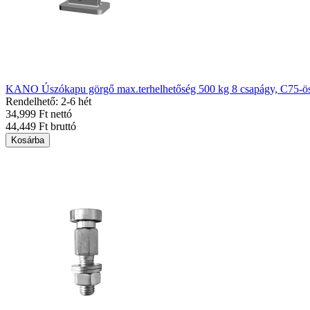
KANO Úszókapu görgő max.terhelhetőség 500 kg 8 csapágy, C75-ös
Rendelhető: 2-6 hét
34,999 Ft nettó
44,449 Ft bruttó
Kosárba