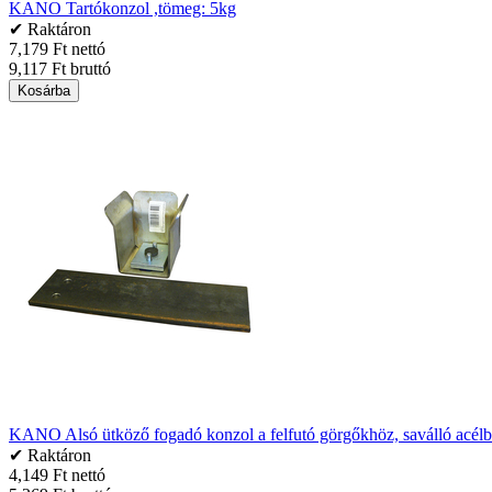
KANO Tartókonzol ,tömeg: 5kg
✔ Raktáron
7,179 Ft nettó
9,117 Ft bruttó
Kosárba
KANO Alsó ütköző fogadó konzol a felfutó görgőkhöz, saválló acélb
✔ Raktáron
4,149 Ft nettó