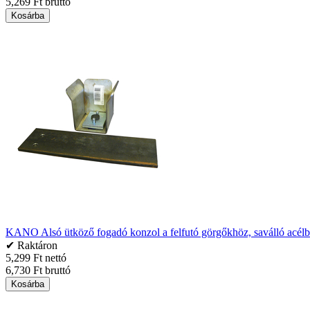
5,269 Ft bruttó
Kosárba
KANO Alsó ütköző fogadó konzol a felfutó görgőkhöz, saválló acélb
✔ Raktáron
5,299 Ft nettó
6,730 Ft bruttó
Kosárba