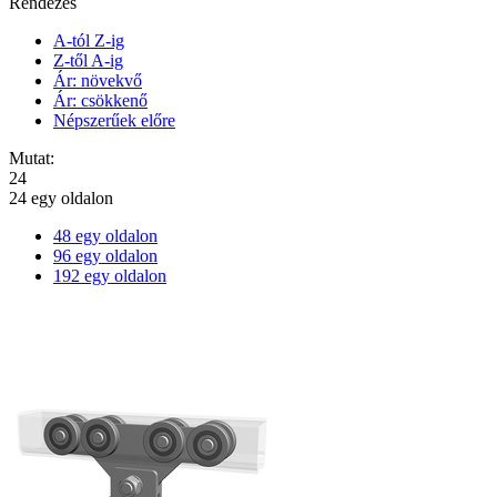
Rendezés
A-tól Z-ig
Z-től A-ig
Ár: növekvő
Ár: csökkenő
Népszerűek előre
Mutat:
24
24 egy oldalon
48 egy oldalon
96 egy oldalon
192 egy oldalon