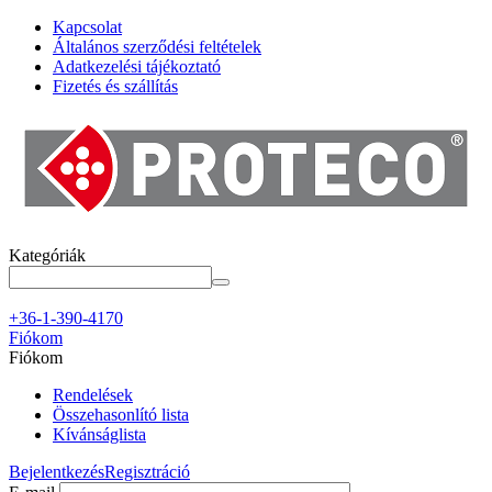
Kapcsolat
Általános szerződési feltételek
Adatkezelési tájékoztató
Fizetés és szállítás
Kategóriák
+36-1-390-4170
Fiókom
Fiókom
Rendelések
Összehasonlító lista
Kívánságlista
Bejelentkezés
Regisztráció