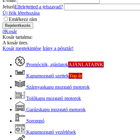
E-mail
Jelszó
Elfelejtetted a jelszavad?
Új fiók létrehozása
Emlékezz rám
Bejelentkezés
0
Kosár
Kosár tartalma:
A kosár üres.
Kosár megtekintése
Irány a pénztár!
Promóciók, ajánlatok
AJÁNLATAINK
Kapumozgató szettek
Top ár
Szárnyaskapu mozgató motorok
Tolókapu mozgató motorok
Garázskapu mozgató motorok
Sorompó
Kapumozgató vezérlések