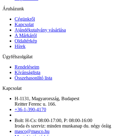
Áruházunk
Cégünkről
Kapcsolat
Ajándékutalvány vásárlása
A Márkáról
Oldaltérkép
Hírek
Ügyfélszolgálat
Rendeléseim
Kívánságlista
Összehasonlító lista
Kapcsolat
H-1131, Magyarország, Budapest
Reitter Ferenc u. 166.
+36-1-390-4170
Bolt: H-Cs: 08:00-17:00, P: 08:00-16:00
Iroda és szerviz: minden munkanap du. négy óráig
masco@masco.hu