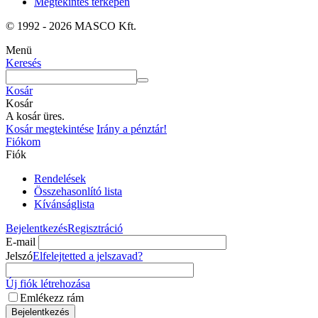
Megtekintés térképen
© 1992 - 2026 MASCO Kft.
Menü
Keresés
Kosár
Kosár
A kosár üres.
Kosár megtekintése
Irány a pénztár!
Fiókom
Fiók
Rendelések
Összehasonlító lista
Kívánságlista
Bejelentkezés
Regisztráció
E-mail
Jelszó
Elfelejtetted a jelszavad?
Új fiók létrehozása
Emlékezz rám
Bejelentkezés