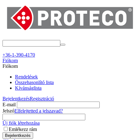
+36-1-390-4170
Fiókom
Fiókom
Rendelések
Összehasonlító lista
Kívánságlista
Bejelentkezés
Regisztráció
E-mail
Jelszó
Elfelejtetted a jelszavad?
Új fiók létrehozása
Emlékezz rám
Bejelentkezés