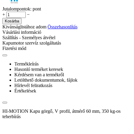
Jutalompontok:
pont
+
−
Kosárba
Kivánságlistához adom
Összehasonlítás
Vásárlási információ
Szállítás - Személyes átvétel
Kapumotor szervíz szolgáltatás
Fizetési mód
Termékleírás
Hasonló terméket keresek
Kérdésem van a termékről
Letölthető dokumentumok, fájlok
Hírlevél feliratkozás
Értékelések
HI-MOTION Kapu görgő, V profil, átmérő 60 mm, 350 kg-os
teherbírás