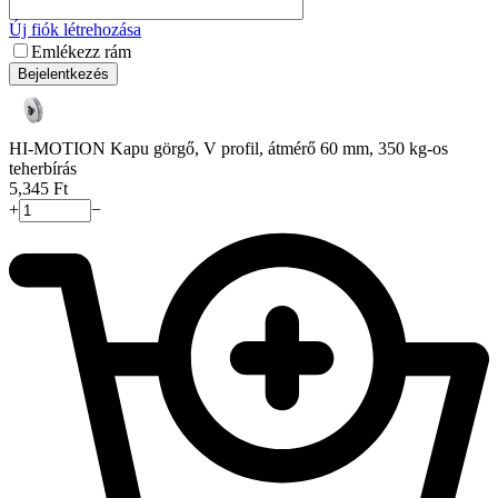
Új fiók létrehozása
Emlékezz rám
Bejelentkezés
HI-MOTION Kapu görgő, V profil, átmérő 60 mm, 350 kg-os
teherbírás
5,345
Ft
+
−