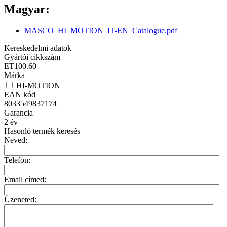
Magyar:
MASCO_HI_MOTION_IT-EN_Catalogue.pdf
Kereskedelmi adatok
Gyártói cikkszám
ET100.60
Márka
HI-MOTION
EAN kód
8033549837174
Garancia
2
év
Hasonló termék keresés
Neved:
Telefon:
Email címed:
Üzeneted: