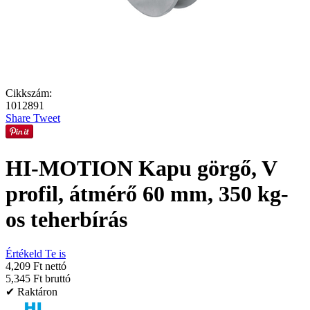
Cikkszám:
1012891
Share
Tweet
HI-MOTION Kapu görgő, V
profil, átmérő 60 mm, 350 kg-
os teherbírás
Értékeld Te is
4,209 Ft nettó
5,345 Ft bruttó
✔ Raktáron