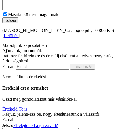
Másolat küldése magamnak
Küldés
(MASCO_HI_MOTION_IT-EN_Catalogue.pdf, 10,896 Kb)
[
Letöltés
]
Maradjunk kapcsolatban
Ajánlatok, promóciók
Iratkozz fel híreinkre és értesülj elsőként a kedvezményekről,
újdonságokról!
E-mail
Feliratkozás
Nem találtunk értékelést
Értékeld ezt a terméket
Oszd meg gondolataidat más vásárlókkal
Értékeld Te is
Kérjük, jelentkezz be, hogy értesíthessünk a válaszról.
E-mail
Jelszó
Elfelejtetted a jelszavad?