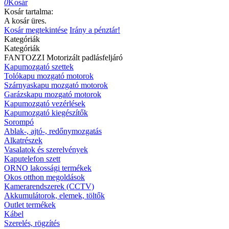
0
Kosár
Kosár tartalma:
A kosár üres.
Kosár megtekintése
Irány a pénztár!
Kategóriák
Kategóriák
FANTOZZI Motorizált padlásfeljáró
Kapumozgató szettek
Tolókapu mozgató motorok
Szárnyaskapu mozgató motorok
Garázskapu mozgató motorok
Kapumozgató vezérlések
Kapumozgató kiegészítők
Sorompó
Ablak-, ajtó-, redőnymozgatás
Alkatrészek
Vasalatok és szerelvények
Kaputelefon szett
ORNO lakossági termékek
Okos otthon megoldások
Kamerarendszerek (CCTV)
Akkumulátorok, elemek, töltők
Outlet termékek
Kábel
Szerelés, rögzítés