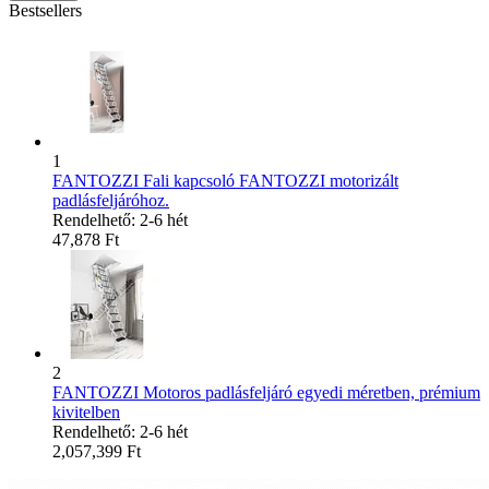
Bestsellers
1
FANTOZZI Fali kapcsoló FANTOZZI motorizált
padlásfeljáróhoz.
Rendelhető: 2-6 hét
47,878
Ft
2
FANTOZZI Motoros padlásfeljáró egyedi méretben, prémium
kivitelben
Rendelhető: 2-6 hét
2,057,399
Ft