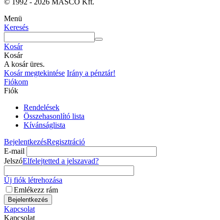
© 1992 - 2026 MASCO Kft.
Menü
Keresés
Kosár
Kosár
A kosár üres.
Kosár megtekintése
Irány a pénztár!
Fiókom
Fiók
Rendelések
Összehasonlító lista
Kívánságlista
Bejelentkezés
Regisztráció
E-mail
Jelszó
Elfelejtetted a jelszavad?
Új fiók létrehozása
Emlékezz rám
Bejelentkezés
Kapcsolat
Kapcsolat