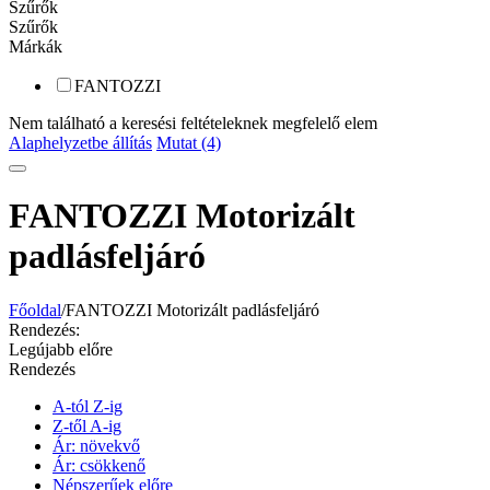
Szűrők
Szűrők
Márkák
FANTOZZI
Nem található a keresési feltételeknek megfelelő elem
Alaphelyzetbe állítás
Mutat (4)
FANTOZZI Motorizált
padlásfeljáró
Főoldal
/
FANTOZZI Motorizált padlásfeljáró
Rendezés:
Legújabb előre
Rendezés
A-tól Z-ig
Z-től A-ig
Ár: növekvő
Ár: csökkenő
Népszerűek előre