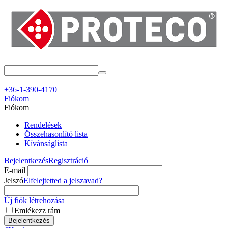
+36-1-390-4170
Fiókom
Fiókom
Rendelések
Összehasonlító lista
Kívánságlista
Bejelentkezés
Regisztráció
E-mail
Jelszó
Elfelejtetted a jelszavad?
Új fiók létrehozása
Emlékezz rám
Bejelentkezés