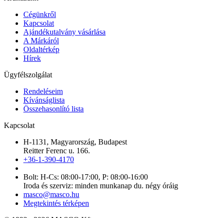
Cégünkről
Kapcsolat
Ajándékutalvány vásárlása
A Márkáról
Oldaltérkép
Hírek
Ügyfélszolgálat
Rendeléseim
Kívánságlista
Összehasonlító lista
Kapcsolat
H-1131, Magyarország, Budapest
Reitter Ferenc u. 166.
+36-1-390-4170
Bolt: H-Cs: 08:00-17:00, P: 08:00-16:00
Iroda és szerviz: minden munkanap du. négy óráig
masco@masco.hu
Megtekintés térképen