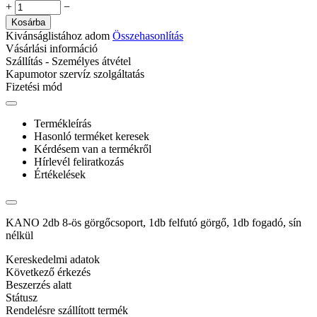
+
−
Kosárba
Kivánságlistához adom
Összehasonlítás
Vásárlási információ
Szállítás - Személyes átvétel
Kapumotor szervíz szolgáltatás
Fizetési mód
Termékleírás
Hasonló terméket keresek
Kérdésem van a termékről
Hírlevél feliratkozás
Értékelések
KANO 2db 8-ös görgőcsoport, 1db felfutó görgő, 1db fogadó, sín
nélkül
Kereskedelmi adatok
Következő érkezés
Beszerzés alatt
Státusz
Rendelésre szállított termék