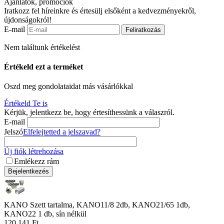
Ajánlatok, promóciók
Iratkozz fel híreinkre és értesülj elsőként a kedvezményekről,
újdonságokról!
E-mail
Feliratkozás
Nem találtunk értékelést
Értékeld ezt a terméket
Oszd meg gondolataidat más vásárlókkal
Értékeld Te is
Kérjük, jelentkezz be, hogy értesíthessünk a válaszról.
E-mail
Jelszó
Elfelejtetted a jelszavad?
Új fiók létrehozása
Emlékezz rám
Bejelentkezés
KANO Szett tartalma, KANO11/8 2db, KANO21/65 1db,
KANO22 1 db, sín nélkül
120,141
Ft