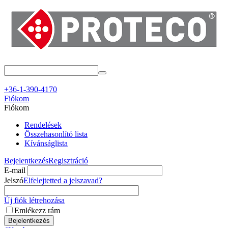
+36-1-390-4170
Fiókom
Fiókom
Rendelések
Összehasonlító lista
Kívánságlista
Bejelentkezés
Regisztráció
E-mail
Jelszó
Elfelejtetted a jelszavad?
Új fiók létrehozása
Emlékezz rám
Bejelentkezés