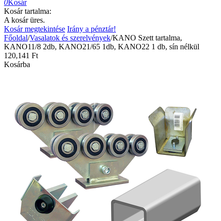
0
Kosár
Kosár tartalma:
A kosár üres.
Kosár megtekintése
Irány a pénztár!
Főoldal
/
Vasalatok és szerelvények
/
KANO Szett tartalma,
KANO11/8 2db, KANO21/65 1db, KANO22 1 db, sín nélkül
120,141
Ft
Kosárba