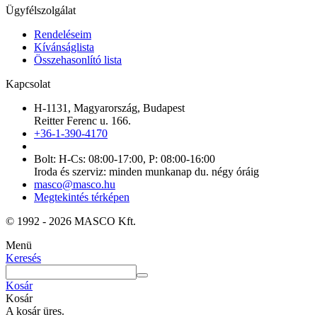
Ügyfélszolgálat
Rendeléseim
Kívánságlista
Összehasonlító lista
Kapcsolat
H-1131, Magyarország, Budapest
Reitter Ferenc u. 166.
+36-1-390-4170
Bolt: H-Cs: 08:00-17:00, P: 08:00-16:00
Iroda és szerviz: minden munkanap du. négy óráig
masco@masco.hu
Megtekintés térképen
© 1992 - 2026 MASCO Kft.
Menü
Keresés
Kosár
Kosár
A kosár üres.