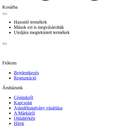
Kosárba
Hasonló termékek
Mások ezt is megvásárolták
Utoljára megtekintett termékek
Fiókom
Bejelentkezés
Regisztráció
Áruházunk
Cégünkről
Kapcsolat
Ajándékutalvány vásárlása
A Márkáról
Oldaltérkép
Hírek