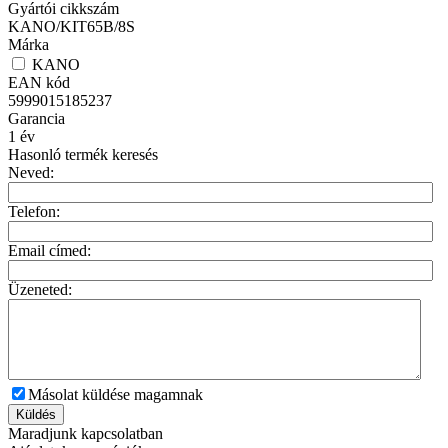
Gyártói cikkszám
KANO/KIT65B/8S
Márka
KANO
EAN kód
5999015185237
Garancia
1
év
Hasonló termék keresés
Neved:
Telefon:
Email címed:
Üzeneted:
Másolat küldése magamnak
Küldés
Maradjunk kapcsolatban