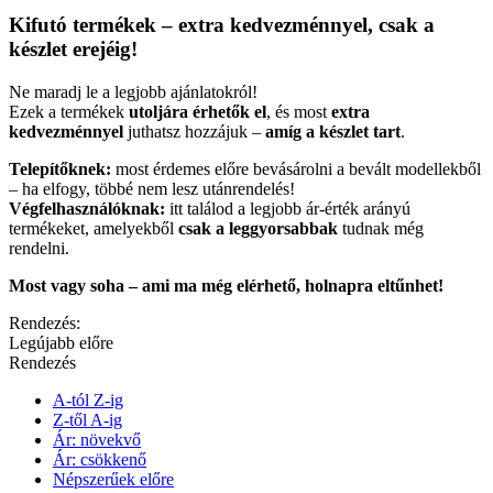
Kifutó termékek – extra kedvezménnyel, csak a
készlet erejéig!
Ne maradj le a legjobb ajánlatokról!
Ezek a termékek
utoljára érhetők el
, és most
extra
kedvezménnyel
juthatsz hozzájuk –
amíg a készlet tart
.
Telepítőknek:
most érdemes előre bevásárolni a bevált modellekből
– ha elfogy, többé nem lesz utánrendelés!
Végfelhasználóknak:
itt találod a legjobb ár-érték arányú
termékeket, amelyekből
csak a leggyorsabbak
tudnak még
rendelni.
Most vagy soha – ami ma még elérhető, holnapra eltűnhet!
Rendezés:
Legújabb előre
Rendezés
A-tól Z-ig
Z-től A-ig
Ár: növekvő
Ár: csökkenő
Népszerűek előre