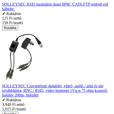
SOLLEYSEC RJ45 moduláris dugó 8P8C CAT6 FTP sodrott erű
kábelre.
✔ Raktáron
125 Ft nettó
159 Ft bruttó
Kosárba
SOLLEYSEC Csavartérpár átalakító, videó, audió / adat és táp
továbbításra, BNC / RJ45, video bemenet 1Vp-p 75 ohm koaxról,
hatótáv 200m, beépítet
✔ Raktáron
3,949 Ft nettó
5,015 Ft bruttó