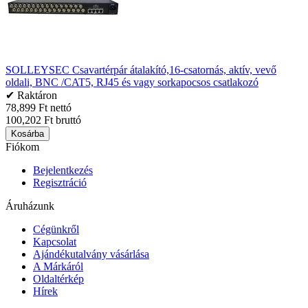
SOLLEYSEC Csavartérpár átalakító,16-csatornás, aktív, vevő
oldali, BNC /CAT5, RJ45 és vagy sorkapocsos csatlakozó
✔ Raktáron
78,899 Ft nettó
100,202 Ft bruttó
Kosárba
Fiókom
Bejelentkezés
Regisztráció
Áruházunk
Cégünkről
Kapcsolat
Ajándékutalvány vásárlása
A Márkáról
Oldaltérkép
Hírek