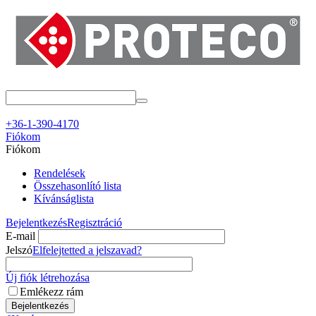
+36-1-390-4170
Fiókom
Fiókom
Rendelések
Összehasonlító lista
Kívánságlista
Bejelentkezés
Regisztráció
E-mail
Jelszó
Elfelejtetted a jelszavad?
Új fiók létrehozása
Emlékezz rám
Bejelentkezés