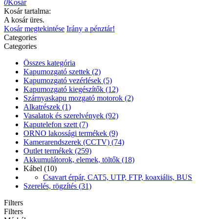
0
Kosár
Kosár tartalma:
A kosár üres.
Kosár megtekintése
Irány a pénztár!
Categories
Categories
Összes kategória
Kapumozgató szettek
(2)
Kapumozgató vezérlések
(5)
Kapumozgató kiegészítők
(12)
Szárnyaskapu mozgató motorok
(2)
Alkatrészek
(1)
Vasalatok és szerelvények
(92)
Kaputelefon szett
(7)
ORNO lakossági termékek
(9)
Kamerarendszerek (CCTV)
(74)
Outlet termékek
(259)
Akkumulátorok, elemek, töltők
(18)
Kábel
(10)
Csavart érpár, CAT5, UTP, FTP, koaxiális, BUS
Szerelés, rögzítés
(31)
Filters
Filters