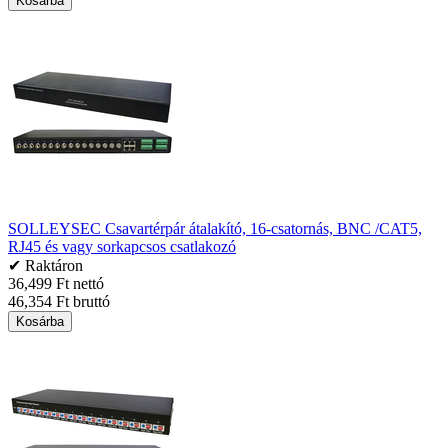
Kosárba
SOLLEYSEC Csavartérpár átalakító, 16-csatornás, BNC /CAT5,
RJ45 és vagy sorkapcsos csatlakozó
✔ Raktáron
36,499 Ft nettó
46,354 Ft bruttó
Kosárba