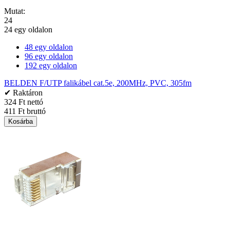
Mutat:
24
24 egy oldalon
48 egy oldalon
96 egy oldalon
192 egy oldalon
BELDEN F/UTP falikábel cat.5e, 200MHz, PVC, 305fm
✔ Raktáron
324 Ft nettó
411 Ft bruttó
Kosárba