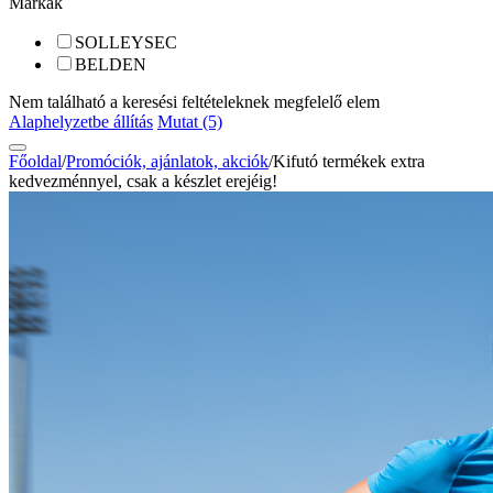
Márkák
SOLLEYSEC
BELDEN
Nem található a keresési feltételeknek megfelelő elem
Alaphelyzetbe állítás
Mutat (5)
Főoldal
/
Promóciók, ajánlatok, akciók
/
Kifutó termékek extra
kedvezménnyel, csak a készlet erejéig!