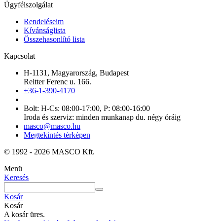
Ügyfélszolgálat
Rendeléseim
Kívánságlista
Összehasonlító lista
Kapcsolat
H-1131, Magyarország, Budapest
Reitter Ferenc u. 166.
+36-1-390-4170
Bolt: H-Cs: 08:00-17:00, P: 08:00-16:00
Iroda és szerviz: minden munkanap du. négy óráig
masco@masco.hu
Megtekintés térképen
© 1992 - 2026 MASCO Kft.
Menü
Keresés
Kosár
Kosár
A kosár üres.