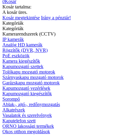
0
Kosár
Kosár tartalma:
A kosár üres.
Kosár megtekintése
Irány a pénztár!
Kategóriák
Kategóriák
Kamerarendszerek (CCTV)
IP kamerák
Analóg HD kamerák
Rögzítők (DVR, NVR)
PoE eszközök
Kamera kiegészítők
Kapumozgató szettek
Tolókapu mozgató motorok
Szárnyaskapu mozgató motorok
Garázskapu mozgató motorok
Kapumozgató vezérlések
Kapumozgató kiegészítők
Sorompó
Ablak-, ajtó-, redőnymozgatás
Alkatrészek
Vasalatok és szerelvények
Kaputelefon szett
ORNO lakossági termékek
Okos otthon megoldások