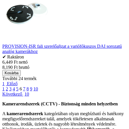
PROVISION-ISR fali szerelőaljzat a variófókuszos DAI sorozatú
analóg kamerákhoz
✔ Raktáron
6,449 Ft nettó
8,190 Ft bruttó
Kosárba
További 24 termék
1
Előző
1
2
3
4
5
6
7
8
9
10
Következő
10
Kamerarendszerek (CCTV) - Biztonság minden helyzetben
A
kamerarendszerek
kategóriában olyan megbízható és hatékony
megfigyelőrendszereket talál, amelyek tökéletesen alkalmasak
otthonok, irodák, üzletek és nagyobb létesítmények védelmére.