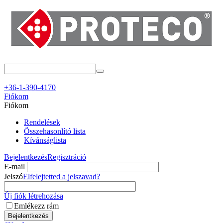
+36-1-390-4170
Fiókom
Fiókom
Rendelések
Összehasonlító lista
Kívánságlista
Bejelentkezés
Regisztráció
E-mail
Jelszó
Elfelejtetted a jelszavad?
Új fiók létrehozása
Emlékezz rám
Bejelentkezés