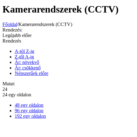
Kamerarendszerek (CCTV)
Főoldal
/
Kamerarendszerek (CCTV)
Rendezés:
Legújabb előre
Rendezés
A-tól Z-ig
Z-től A-ig
Ár: növekvő
Ár: csökkenő
Népszerűek előre
Mutat:
24
24 egy oldalon
48 egy oldalon
96 egy oldalon
192 egy oldalon