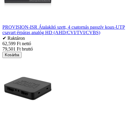
PROVISION-ISR Átalakító szett, 4 csatornás passzív koax-UTP
csavart érpáras analóg HD (AHD/CVI/TVI/CVBS)
✔ Raktáron
62,599 Ft nettó
79,501 Ft bruttó
Kosárba