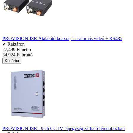
PROVISION-ISR Átalakító koaxra, 1 csatornás videó + RS485
✔ Raktáron
27,499 Ft nettó
34,924 Ft bruttó
Kosárba
PROVISION-ISR - 9 ch CCTV tápegység zárható fémdobozban