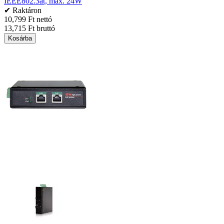
IEEE802.3at, max. 24W
✔ Raktáron
10,799 Ft nettó
13,715 Ft bruttó
Kosárba