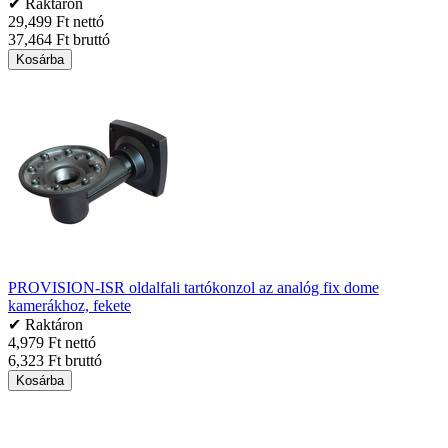
✔ Raktáron
29,499 Ft nettó
37,464 Ft bruttó
Kosárba
PROVISION-ISR oldalfali tartókonzol az analóg fix dome
kamerákhoz, fekete
✔ Raktáron
4,979 Ft nettó
6,323 Ft bruttó
Kosárba