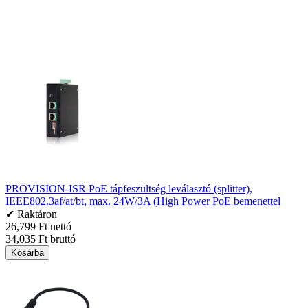
PROVISION-ISR PoE tápfeszültség leválasztó (splitter),
IEEE802.3af/at/bt, max. 24W/3A (High Power PoE bemenettel
✔ Raktáron
26,799 Ft nettó
34,035 Ft bruttó
Kosárba