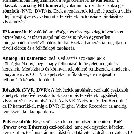
Kínálatunkban megtalálhatók a legmodernebb
IP kamerák
, a
klasszikus
analóg HD kamerák
, valamint az ezekhez szükséges
rögzítők
(NVR, DVR) is. Ezek a rendszerek lehetővé teszik a valós
idejű megfigyelést, valamint a felvételek biztonságos tárolását és
visszanézését.
IP kamerák
: Kiváló képminőséget és részletgazdag felvételeket
biztosítanak, hálózati alapú működésük révén egyszerűen
integrálhatók meglévő hálózatokba. Ezek a kamerák támogatják a
távoli elérést és a felhőalapú tárolást is.
Analóg HD kamerák
: Ideális választás azoknak, akik
költséghatékony, mégis nagy felbontású felügyeleti megoldást
keresnek. Megbízható és könnyen telepíthető rendszerek, amelyek a
hagyományos CCTV alapelveken működnek, de magasabb
felbontású képeket kínálnak.
Rögzítők (NVR, DVR)
: A felvételek tárolására szolgáló eszközök,
amelyek lehetővé teszik a több csatornás felvételek rögzítését,
visszanézését és archiválását. Az NVR (Network Video Recorder)
az IP kamerákkal, míg a DVR (Digital Video Recorder) az analóg
rendszerekkel kompatibilis.
PoE eszközök
: Egyszerűsítse a kamerarendszer telepítését
PoE
(Power over Ethernet)
eszközökkel, amelyek egyetlen kábelen
keresztül biztosítanak áramellátást és adatátvitelt. Ideális megoldás IP