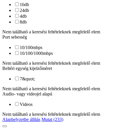
16
db
24
db
4
db
8
db
Nem található a keresési feltételeknek megfelelő elem
Port sebesség
10/100
mbps
10/100/1000
mbps
Nem található a keresési feltételeknek megfelelő elem
Beltéri egység kijelzőméret
7&quot;
Nem található a keresési feltételeknek megfelelő elem
Audio- vagy videojel alapú
Videos
Nem található a keresési feltételeknek megfelelő elem
Alaphelyzetbe állítás
Mutat (233)