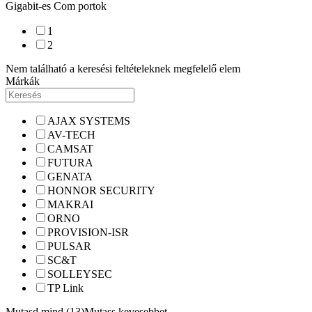
Gigabit-es Com portok
1
2
Nem található a keresési feltételeknek megfelelő elem
Márkák
AJAX SYSTEMS
AV-TECH
CAMSAT
FUTURA
GENATA
HONNOR SECURITY
MAKRAI
ORNO
PROVISION-ISR
PULSAR
SC&T
SOLLEYSEC
TP Link
Mutasd mind (13)
Mutass kevesebbet