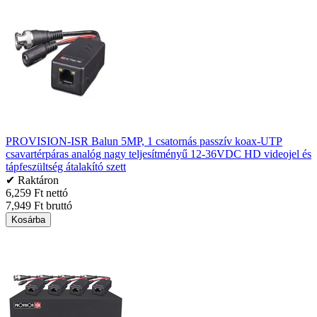
PROVISION-ISR Balun 5MP, 1 csatornás passzív koax-UTP
csavartérpáras analóg nagy teljesítményű 12-36VDC HD videojel és
tápfeszültség átalakító szett
✔ Raktáron
6,259 Ft nettó
7,949 Ft bruttó
Kosárba