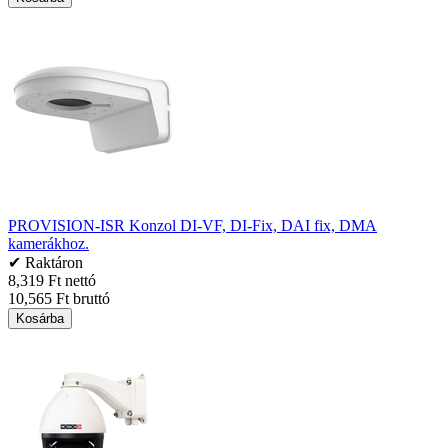
PROVISION-ISR Konzol DI-VF, DI-Fix, DAI fix, DMA
kamerákhoz.
✔ Raktáron
8,319 Ft nettó
10,565 Ft bruttó
Kosárba