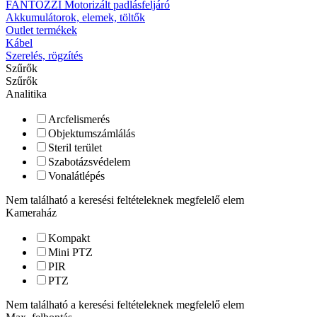
FANTOZZI Motorizált padlásfeljáró
Akkumulátorok, elemek, töltők
Outlet termékek
Kábel
Szerelés, rögzítés
Szűrők
Szűrők
Analitika
Arcfelismerés
Objektumszámlálás
Steril terület
Szabotázsvédelem
Vonalátlépés
Nem található a keresési feltételeknek megfelelő elem
Kameraház
Kompakt
Mini PTZ
PIR
PTZ
Nem található a keresési feltételeknek megfelelő elem