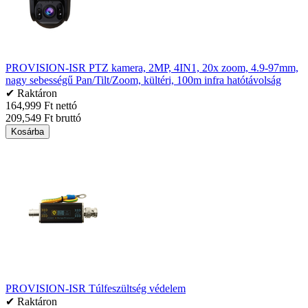
PROVISION-ISR PTZ kamera, 2MP, 4IN1, 20x zoom, 4.9-97mm,
nagy sebességű Pan/Tilt/Zoom, kültéri, 100m infra hatótávolság
✔ Raktáron
164,999 Ft nettó
209,549 Ft bruttó
Kosárba
PROVISION-ISR Túlfeszültség védelem
✔ Raktáron