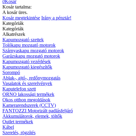
0
Kosár
Kosár tartalma:
A kosár üres.
Kosár megtekintése
Irány a pénztár!
Kategóriák
Kategóriák
Alkatrészek
Kapumozgató szettek
Tolókapu mozgató motorok
Szárnyaskapu mozgató motorok
Garázskapu mozgató motorok
Kapumozgató vezérlések
Kapumozgató kiegészítők
Sorompó
Ablak-, ajtó-, redőnymozgatás
Vasalatok és szerelvények
Kaputelefon szett
ORNO lakossági termékek
Okos otthon megoldások
Kamerarendszerek (CCTV)
FANTOZZI Motorizált padlásfeljáró
Akkumulátorok, elemek, töltők
Outlet termékek
Kábel
Szerelés, rögzítés