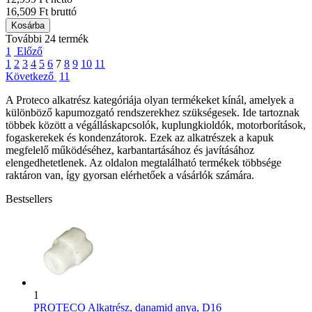
16,509 Ft bruttó
Kosárba
További 24 termék
1
Előző
1
2
3
4
5
6
7
8
9
10
11
Következő
11
A Proteco alkatrész kategóriája olyan termékeket kínál, amelyek a
különböző kapumozgató rendszerekhez szükségesek. Ide tartoznak
többek között a végálláskapcsolók, kuplungkioldók, motorborítások,
fogaskerekek és kondenzátorok. Ezek az alkatrészek a kapuk
megfelelő működéséhez, karbantartásához és javításához
elengedhetetlenek. Az oldalon megtalálható termékek többsége
raktáron van, így gyorsan elérhetőek a vásárlók számára.
Bestsellers
1
PROTECO Alkatrész, danamid anya, D16