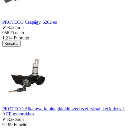
PROTECO Csapágy, 6202-es
✔ Raktáron
956 Ft nettó
1,214 Ft bruttó
Kosárba
PROTECO Alkatrész, kuplungkioldó szerkezet, zárral, két kulccsal,
ACE motorokhoz
✔ Raktáron
9,199 Ft nettó