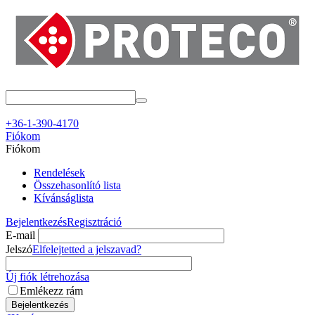
+36-1-390-4170
Fiókom
Fiókom
Rendelések
Összehasonlító lista
Kívánságlista
Bejelentkezés
Regisztráció
E-mail
Jelszó
Elfelejtetted a jelszavad?
Új fiók létrehozása
Emlékezz rám
Bejelentkezés