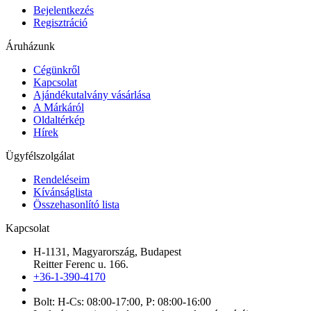
Bejelentkezés
Regisztráció
Áruházunk
Cégünkről
Kapcsolat
Ajándékutalvány vásárlása
A Márkáról
Oldaltérkép
Hírek
Ügyfélszolgálat
Rendeléseim
Kívánságlista
Összehasonlító lista
Kapcsolat
H-1131, Magyarország, Budapest
Reitter Ferenc u. 166.
+36-1-390-4170
Bolt: H-Cs: 08:00-17:00, P: 08:00-16:00