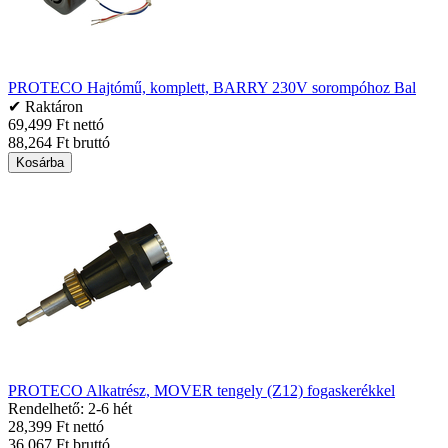
PROTECO Hajtómű, komplett, BARRY 230V sorompóhoz Bal
✔ Raktáron
69,499 Ft nettó
88,264 Ft bruttó
Kosárba
PROTECO Alkatrész, MOVER tengely (Z12) fogaskerékkel
Rendelhető: 2-6 hét
28,399 Ft nettó
36,067 Ft bruttó