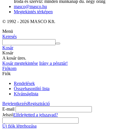
Iroda és szerviz: minden munkanap du. négy óráig
masco@masco.hu
Megtekintés térképen
© 1992 - 2026 MASCO Kft.
Menü
Keresés
Kosár
Kosár
A kosár üres.
Kosár megtekintése
Irány a pénztár!
Fiókom
Fiók
Rendelések
Összehasonlító lista
Kívánságlista
Bejelentkezés
Regisztráció
E-mail
Jelszó
Elfelejtetted a jelszavad?
Új fiók létrehozása