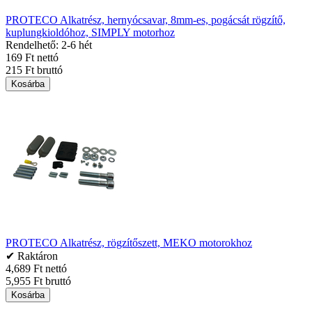
PROTECO Alkatrész, hernyócsavar, 8mm-es, pogácsát rögzítő,
kuplungkioldóhoz, SIMPLY motorhoz
Rendelhető: 2-6 hét
169 Ft nettó
215 Ft bruttó
Kosárba
PROTECO Alkatrész, rögzítőszett, MEKO motorokhoz
✔ Raktáron
4,689 Ft nettó
5,955 Ft bruttó
Kosárba