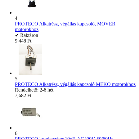
4
PROTECO Alkatrész, végállás kapcsoló, MOVER
motorokhoz
✔ Raktáron
9,448
Ft
5
PROTECO Alkatrész, végállás kapcsoló MEKO motorokhoz
Rendelhető: 2-6 hét
7,682
Ft
6
PROTECO kondenzátor 10uF, AC400V 50/60Hz