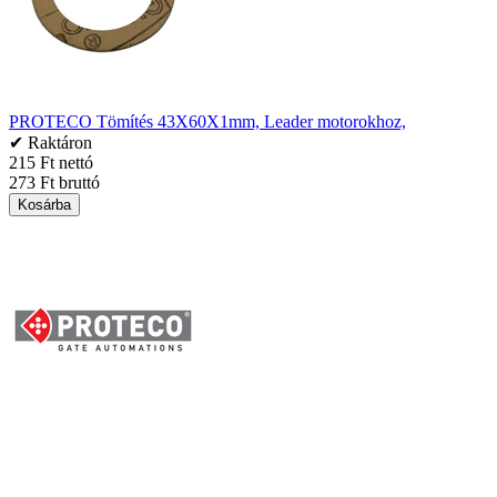
PROTECO Tömítés 43X60X1mm, Leader motorokhoz,
✔ Raktáron
215 Ft nettó
273 Ft bruttó
Kosárba