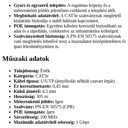
Gyors és egyszerű telepítés:
A rugalmas köpeny és a
méterenkénti jelölés jelentősen csökkenti a telepítési időt.
Megbízható adatátvitel:
A CAT5e szabványnak megfelelő
kialakítás biztosítja a stabil hálózati kapcsolatot.
POE támogatás:
Egyetlen kábelen keresztül biztosítható az
adat és a tápellátás, csökkentve az infrastruktúra költségeit.
Szabványosított biztonság:
A PN-EN 50575 szabványnak
való megfelelés lehetővé teszi a használatot középületekben és
ipari létesítményekben is.
Műszaki adatok
Tulajdonság:
Érték
Kategória:
CAT5e
Kábel típusa:
U/UTP (árnyékolás nélküli csavart érpár)
Ér keresztmetszete:
0,45 mm
Külső átmérő:
4,5 mm
Hosszúság:
305 m
Méterenkénti jelölés:
Igen
Szabvány:
PN-EN 50575 (CPR)
POE támogatás:
Igen
Sávszélesség:
100 MHz
Maximális adatátviteli sebesség:
1 Gbps