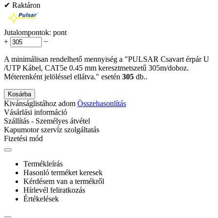
✔ Raktáron
Jutalompontok:
pont
+
−
A minimálisan rendelhető mennyiség a "PULSAR Csavart érpár U
/UTP Kábel, CAT5e 0.45 mm keresztmetszetű 305m/doboz.
Méterenként jelöléssel ellátva." esetén
305
db..
Kosárba
Kivánságlistához adom
Összehasonlítás
Vásárlási információ
Szállítás - Személyes átvétel
Kapumotor szervíz szolgáltatás
Fizetési mód
Termékleírás
Hasonló terméket keresek
Kérdésem van a termékről
Hírlevél feliratkozás
Értékelések