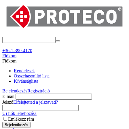
+36-1-390-4170
Fiókom
Fiókom
Rendelések
Összehasonlító lista
Kívánságlista
Bejelentkezés
Regisztráció
E-mail
Jelszó
Elfelejtetted a jelszavad?
Új fiók létrehozása
Emlékezz rám
Bejelentkezés