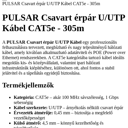
PULSAR Csavart érpár U/UTP Kábel CAT5e - 305m
PULSAR Csavart érpár U/UTP
Kábel CAT5e - 305m
A
PULSAR Csavart érpár U/UTP Kábel
egy professzionális
felhasználásra tervezett, megbízható és nagy teljesítményű hálózati
kábel, amely kiválóan alkalmazható adatátviteli és POE (Power over
Ethernet) rendszerekben. A CAT5e kategóriába tartozó kábel ideális
megoldás kis- és középvállalati, valamint ipari hálózati
infrastruktúrák kiépítéséhez, különösen ott, ahol fontos a stabil
jelátvitel és a tápellátás egyidejű biztosítása.
Termékjellemzők
Kategória:
CAT5e – akár 100 MHz sávszélesség, 1 Gbps
sebességig
Kábel szerkezete:
U/UTP – árnyékolás nélküli csavart érpár
Érvezeték átmérője:
0,45 mm – biztosítja a megfelelő
vezetőképességet
Külső átmérő:
4,5 mm – könnyű kezelhetőség és