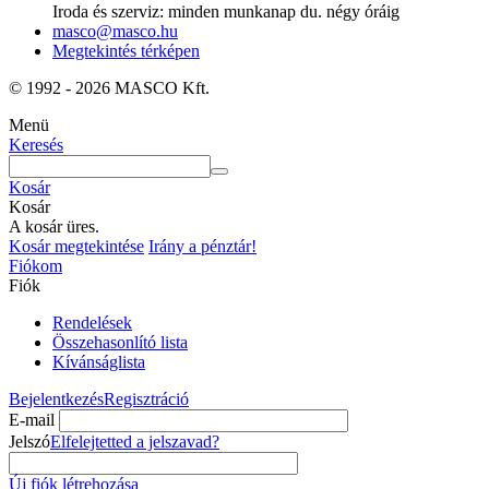
Iroda és szerviz: minden munkanap du. négy óráig
masco@masco.hu
Megtekintés térképen
© 1992 - 2026 MASCO Kft.
Menü
Keresés
Kosár
Kosár
A kosár üres.
Kosár megtekintése
Irány a pénztár!
Fiókom
Fiók
Rendelések
Összehasonlító lista
Kívánságlista
Bejelentkezés
Regisztráció
E-mail
Jelszó
Elfelejtetted a jelszavad?
Új fiók létrehozása