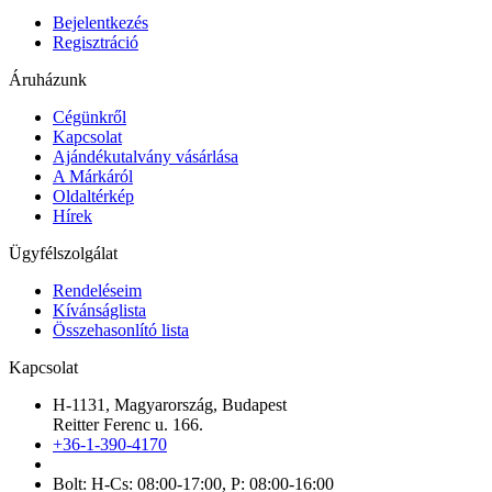
Bejelentkezés
Regisztráció
Áruházunk
Cégünkről
Kapcsolat
Ajándékutalvány vásárlása
A Márkáról
Oldaltérkép
Hírek
Ügyfélszolgálat
Rendeléseim
Kívánságlista
Összehasonlító lista
Kapcsolat
H-1131, Magyarország, Budapest
Reitter Ferenc u. 166.
+36-1-390-4170
Bolt: H-Cs: 08:00-17:00, P: 08:00-16:00