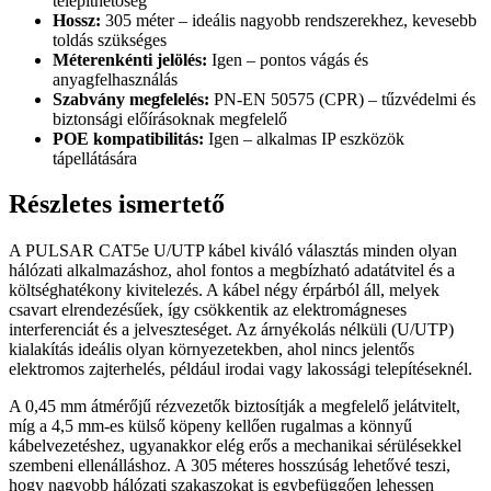
telepíthetőség
Hossz:
305 méter – ideális nagyobb rendszerekhez, kevesebb
toldás szükséges
Méterenkénti jelölés:
Igen – pontos vágás és
anyagfelhasználás
Szabvány megfelelés:
PN-EN 50575 (CPR) – tűzvédelmi és
biztonsági előírásoknak megfelelő
POE kompatibilitás:
Igen – alkalmas IP eszközök
tápellátására
Részletes ismertető
A PULSAR CAT5e U/UTP kábel kiváló választás minden olyan
hálózati alkalmazáshoz, ahol fontos a megbízható adatátvitel és a
költséghatékony kivitelezés. A kábel négy érpárból áll, melyek
csavart elrendezésűek, így csökkentik az elektromágneses
interferenciát és a jelveszteséget. Az árnyékolás nélküli (U/UTP)
kialakítás ideális olyan környezetekben, ahol nincs jelentős
elektromos zajterhelés, például irodai vagy lakossági telepítéseknél.
A 0,45 mm átmérőjű rézvezetők biztosítják a megfelelő jelátvitelt,
míg a 4,5 mm-es külső köpeny kellően rugalmas a könnyű
kábelvezetéshez, ugyanakkor elég erős a mechanikai sérülésekkel
szembeni ellenálláshoz. A 305 méteres hosszúság lehetővé teszi,
hogy nagyobb hálózati szakaszokat is egybefüggően lehessen