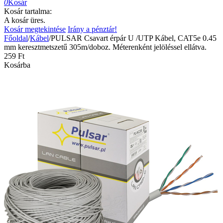
0
Kosár
Kosár tartalma:
A kosár üres.
Kosár megtekintése
Irány a pénztár!
Főoldal
/
Kábel
/
PULSAR Csavart érpár U /UTP Kábel, CAT5e 0.45
mm keresztmetszetű 305m/doboz. Méterenként jelöléssel ellátva.
‍259‍
Ft
Kosárba