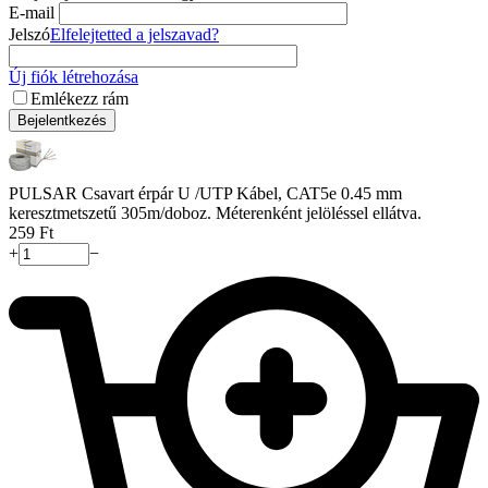
E-mail
Jelszó
Elfelejtetted a jelszavad?
Új fiók létrehozása
Emlékezz rám
Bejelentkezés
PULSAR Csavart érpár U /UTP Kábel, CAT5e 0.45 mm
keresztmetszetű 305m/doboz. Méterenként jelöléssel ellátva.
‍259‍
Ft
+
−