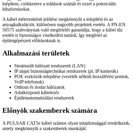
kiépíteni, csökkentve a toldások számát és ezzel a potenciális
hibaforrásokat.
A kábel méterenkénti jelölése megkönnyíti a telepítést és az
anyagkalkulációt, különösen nagyobb projektek esetén. A PN-EN
50575 szabványnak való megfelelés garantálja, hogy a kábel tűz
esetén is biztonságos viselkedést tanúsít, így megfelel az
épületgépészeti előírásoknak is.
Alkalmazási területek
Strukturált hálózati rendszerek (LAN)
IP alapú biztonságtechnikai rendszerek (pl. IP kamerák)
POE eszközök telepítése (vezeték nélküli hozzáférési pontok,
VoIP telefonok)
Otthoni és irodai hálózatok
Adatközponti kábelezés
Épületautomatizálási rendszerek
Előnyök szakemberek számára
A PULSAR CAT5e kábel számos olyan tulajdonsággal rendelkezik,
amely megkönnyíti a szakemberek munkáját: