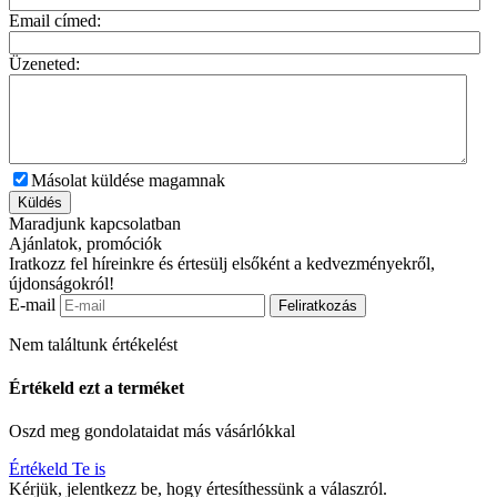
Email címed:
Üzeneted:
Másolat küldése magamnak
Küldés
Maradjunk kapcsolatban
Ajánlatok, promóciók
Iratkozz fel híreinkre és értesülj elsőként a kedvezményekről,
újdonságokról!
E-mail
Feliratkozás
Nem találtunk értékelést
Értékeld ezt a terméket
Oszd meg gondolataidat más vásárlókkal
Értékeld Te is
Kérjük, jelentkezz be, hogy értesíthessünk a válaszról.