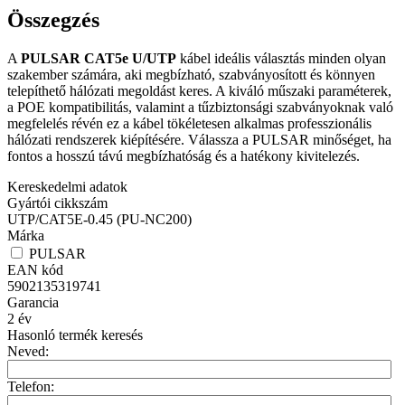
Összegzés
A
PULSAR CAT5e U/UTP
kábel ideális választás minden olyan
szakember számára, aki megbízható, szabványosított és könnyen
telepíthető hálózati megoldást keres. A kiváló műszaki paraméterek,
a POE kompatibilitás, valamint a tűzbiztonsági szabványoknak való
megfelelés révén ez a kábel tökéletesen alkalmas professzionális
hálózati rendszerek kiépítésére. Válassza a PULSAR minőséget, ha
fontos a hosszú távú megbízhatóság és a hatékony kivitelezés.
Kereskedelmi adatok
Gyártói cikkszám
UTP/CAT5E-0.45 (PU-NC200)
Márka
PULSAR
EAN kód
5902135319741
Garancia
2
év
Hasonló termék keresés
Neved:
Telefon: