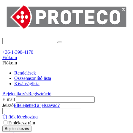
+36-1-390-4170
Fiókom
Fiókom
Rendelések
Összehasonlító lista
Kívánságlista
Bejelentkezés
Regisztráció
E-mail
Jelszó
Elfelejtetted a jelszavad?
Új fiók létrehozása
Emlékezz rám
Bejelentkezés