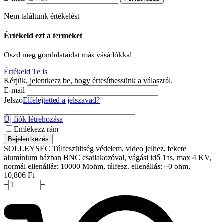
Nem találtunk értékelést
Értékeld ezt a terméket
Oszd meg gondolataidat más vásárlókkal
Értékeld Te is
Kérjük, jelentkezz be, hogy értesíthessünk a válaszról.
E-mail
Jelszó
Elfelejtetted a jelszavad?
Új fiók létrehozása
Emlékezz rám
Bejelentkezés
SOLLEYSEC Túlfeszültség védelem, video jelhez, fekete
alumínium házban BNC csatlakozóval, vágási idő 1ns, max 4 KV,
normál ellenállás: 10000 Mohm, túlfesz. ellenállás: ~0 ohm,
10,806
Ft
+
−