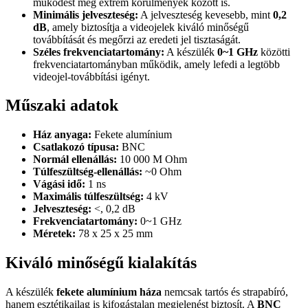
működést még extrém körülmények között is.
Minimális jelveszteség:
A jelveszteség kevesebb, mint
0,2
dB
, amely biztosítja a videojelek kiváló minőségű
továbbítását és megőrzi az eredeti jel tisztaságát.
Széles frekvenciatartomány:
A készülék
0~1 GHz
közötti
frekvenciatartományban működik, amely lefedi a legtöbb
videojel-továbbítási igényt.
Műszaki adatok
Ház anyaga:
Fekete alumínium
Csatlakozó típusa:
BNC
Normál ellenállás:
10 000 M Ohm
Túlfeszültség-ellenállás:
~0 Ohm
Vágási idő:
1 ns
Maximális túlfeszültség:
4 kV
Jelveszteség:
<, 0,2 dB
Frekvenciatartomány:
0~1 GHz
Méretek:
78 x 25 x 25 mm
Kiváló minőségű kialakítás
A készülék
fekete alumínium háza
nemcsak tartós és strapabíró,
hanem esztétikailag is kifogástalan megjelenést biztosít. A
BNC