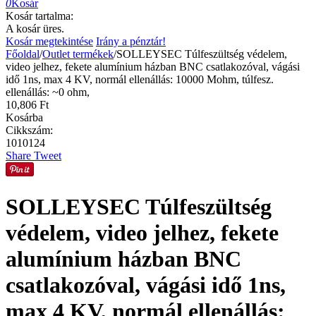
0
Kosár
Kosár tartalma:
A kosár üres.
Kosár megtekintése
Irány a pénztár!
Főoldal
/
Outlet termékek
/
SOLLEYSEC Túlfeszültség védelem,
video jelhez, fekete alumínium házban BNC csatlakozóval, vágási
idő 1ns, max 4 KV, normál ellenállás: 10000 Mohm, túlfesz.
ellenállás: ~0 ohm,
10,806
Ft
Kosárba
Cikkszám:
1010124
Share
Tweet
SOLLEYSEC Túlfeszültség
védelem, video jelhez, fekete
alumínium házban BNC
csatlakozóval, vágási idő 1ns,
max 4 KV, normál ellenállás: