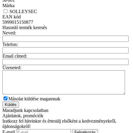
SP001
Márka
SOLLEYSEC
EAN kód
5999015150877
Hasonló termék keresés
Neved:
Telefon:
Email címed:
Üzeneted:
Másolat küldése magamnak
Küldés
Maradjunk kapcsolatban
Ajánlatok, promóciók
Iratkozz fel híreinkre és értesülj elsőként a kedvezményekről,
újdonságokról!
E-mail
Feliratkozás