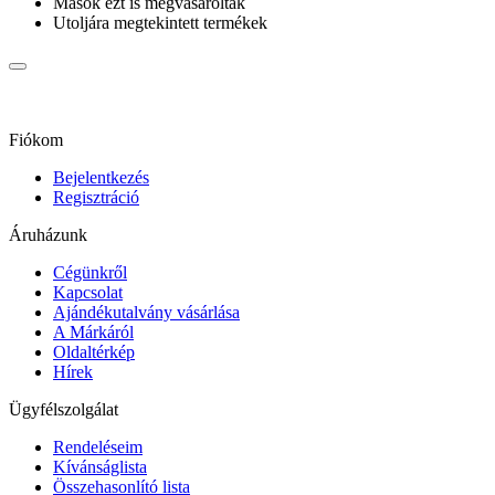
Mások ezt is megvásárolták
Utoljára megtekintett termékek
Fiókom
Bejelentkezés
Regisztráció
Áruházunk
Cégünkről
Kapcsolat
Ajándékutalvány vásárlása
A Márkáról
Oldaltérkép
Hírek
Ügyfélszolgálat
Rendeléseim
Kívánságlista
Összehasonlító lista