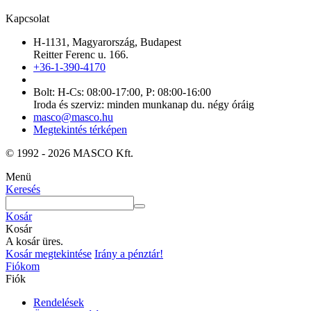
Kapcsolat
H-1131, Magyarország, Budapest
Reitter Ferenc u. 166.
+36-1-390-4170
Bolt: H-Cs: 08:00-17:00, P: 08:00-16:00
Iroda és szerviz: minden munkanap du. négy óráig
masco@masco.hu
Megtekintés térképen
© 1992 - 2026 MASCO Kft.
Menü
Keresés
Kosár
Kosár
A kosár üres.
Kosár megtekintése
Irány a pénztár!
Fiókom
Fiók
Rendelések