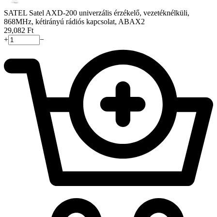
SATEL Satel AXD-200 univerzális érzékelő, vezetéknélküli,
868MHz, kétirányú rádiós kapcsolat, ABAX2
29,082
Ft
+
−