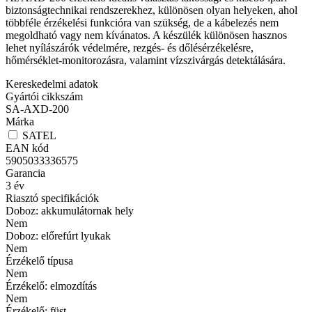
biztonságtechnikai rendszerekhez, különösen olyan helyeken, ahol
többféle érzékelési funkcióra van szükség, de a kábelezés nem
megoldható vagy nem kívánatos. A készülék különösen hasznos
lehet nyílászárók védelmére, rezgés- és dőlésérzékelésre,
hőmérséklet-monitorozásra, valamint vízszivárgás detektálására.
Kereskedelmi adatok
Gyártói cikkszám
SA-AXD-200
Márka
SATEL
EAN kód
5905033336575
Garancia
3
év
Riasztó specifikációk
Doboz: akkumulátornak hely
Nem
Doboz: előrefúrt lyukak
Nem
Érzékelő típusa
Nem
Érzékelő: elmozdítás
Nem
Érzékelő: füst