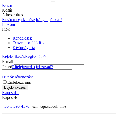
Kosár
Kosár
A kosár üres.
Kosár megtekintése
Irány a pénztár!
Fiókom
Fiók
Rendelések
Összehasonlító lista
Kívánságlista
Bejelentkezés
Regisztráció
E-mail
Jelszó
Elfelejtetted a jelszavad?
Új fiók létrehozása
Emlékezz rám
Bejelentkezés
Kapcsolat
Kapcsolat
+36-1-390-4170
_call_request.work_time