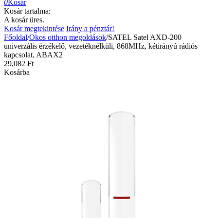
0
Kosár
Kosár tartalma:
A kosár üres.
Kosár megtekintése
Irány a pénztár!
Főoldal
/
Okos otthon megoldások
/
SATEL Satel AXD-200
univerzális érzékelő, vezetéknélküli, 868MHz, kétirányú rádiós
kapcsolat, ABAX2
29,082
Ft
Kosárba