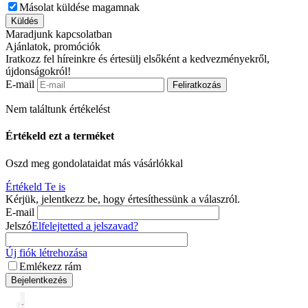
Másolat küldése magamnak
Küldés
Maradjunk kapcsolatban
Ajánlatok, promóciók
Iratkozz fel híreinkre és értesülj elsőként a kedvezményekről,
újdonságokról!
E-mail
Feliratkozás
Nem találtunk értékelést
Értékeld ezt a terméket
Oszd meg gondolataidat más vásárlókkal
Értékeld Te is
Kérjük, jelentkezz be, hogy értesíthessünk a válaszról.
E-mail
Jelszó
Elfelejtetted a jelszavad?
Új fiók létrehozása
Emlékezz rám
Bejelentkezés