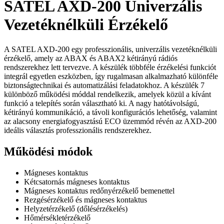
SATEL AXD-200 Univerzális
Vezetéknélküli Érzékelő
A SATEL AXD-200 egy professzionális, univerzális vezetéknélküli
érzékelő, amely az ABAX és ABAX2 kétirányú rádiós
rendszerekhez lett tervezve. A készülék többféle érzékelési funkciót
integrál egyetlen eszközben, így rugalmasan alkalmazható különféle
biztonságtechnikai és automatizálási feladatokhoz. A készülék 7
különböző működési móddal rendelkezik, amelyek közül a kívánt
funkció a telepítés során választható ki. A nagy hatótávolságú,
kétirányú kommunikáció, a távoli konfigurációs lehetőség, valamint
az alacsony energiafogyasztású ECO üzemmód révén az AXD-200
ideális választás professzionális rendszerekhez.
Működési módok
Mágneses kontaktus
Kétcsatornás mágneses kontaktus
Mágneses kontaktus redőnyérzékelő bemenettel
Rezgésérzékelő és mágneses kontaktus
Helyzetérzékelő (dőlésérzékelés)
Hőmérsékletérzékelő