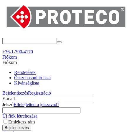
+36-1-390-4170
Fiókom
Fiókom
Rendelések
Összehasonlító lista
Kívánságlista
Bejelentkezés
Regisztráció
E-mail
Jelszó
Elfelejtetted a jelszavad?
Új fiók létrehozása
Emlékezz rám
Bejelentkezés