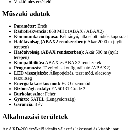
Vízkiömlés érzékelő
Műszaki adatok
Paraméter:
Érték
Rádiófrekvencia:
868 MHz (ABAX / ABAX2)
Kommunikáció típusa:
Kétirányú, titkosított rádiós kapcsolat
Hatótávolság (ABAX2 rendszerben):
Akár 2000 m (nyílt
terepen)
Hatótávolság (ABAX rendszerben):
Akár 500 m (nyílt
terepen)
Kompatibilitás:
ABAX és ABAX2 rendszerek
Programozás:
Távolról is konfigurálható (ABAX2)
LED visszajelzés:
Állapotjelzés, teszt mód, alacsony
feszültség
Energiatakarékos mód:
ECO üzemmód
Biztonsági osztály:
EN50131 Grade 2
Burkolat színe:
Fehér
Gyártó:
SATEL (Lengyelország)
Garancia:
3 év
Alkalmazási területek
Az AXD-200 érzékelő ideális választás lakossági és kisebb ipari