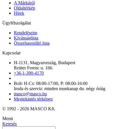
A Márkáról
Oldaltérkép
Hírek
Ügyfélszolgálat
Rendeléseim
Kívánságlista
Összehasonlító lista
Kapcsolat
H-1131, Magyarország, Budapest
Reitter Ferenc u. 166.
+36-1-390-4170
Bolt: H-Cs: 08:00-17:00, P: 08:00-16:00
Iroda és szerviz: minden munkanap du. négy óráig
masco@masco.hu
Megtekintés térképen
© 1992 - 2026 MASCO Kft.
Menü
Keresés