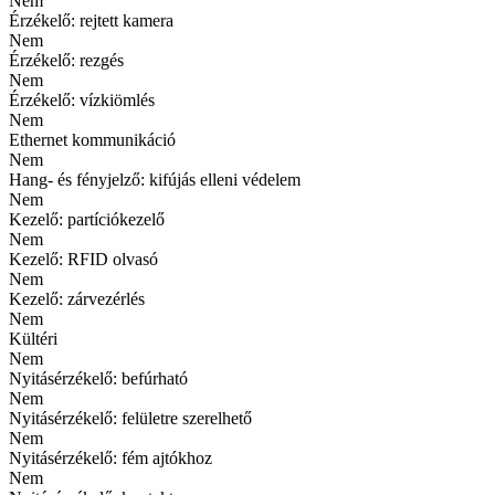
Nem
Érzékelő: rejtett kamera
Nem
Érzékelő: rezgés
Nem
Érzékelő: vízkiömlés
Nem
Ethernet kommunikáció
Nem
Hang- és fényjelző: kifújás elleni védelem
Nem
Kezelő: partíciókezelő
Nem
Kezelő: RFID olvasó
Nem
Kezelő: zárvezérlés
Nem
Kültéri
Nem
Nyitásérzékelő: befúrható
Nem
Nyitásérzékelő: felületre szerelhető
Nem
Nyitásérzékelő: fém ajtókhoz
Nem