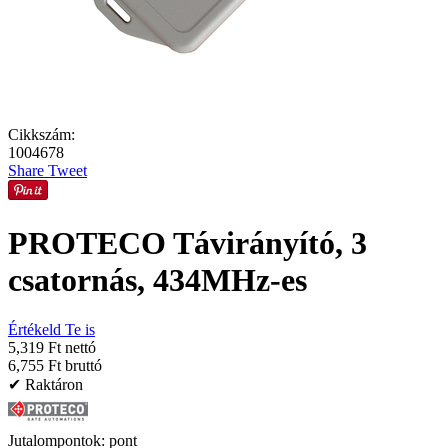
Cikkszám:
1004678
Share
Tweet
PROTECO Távirányító, 3
csatornás, 434MHz-es
Értékeld Te is
5,319 Ft nettó
6,755 Ft bruttó
✔ Raktáron
Jutalompontok:
pont