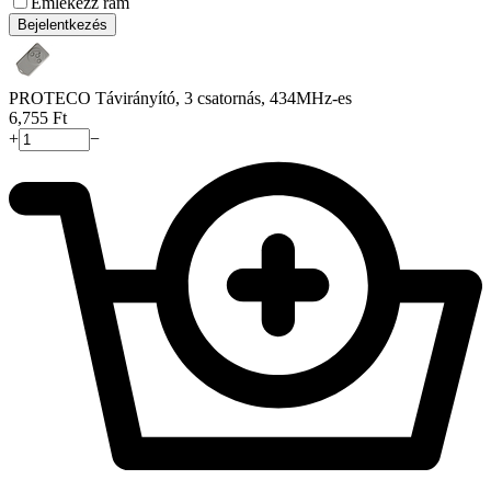
Emlékezz rám
Bejelentkezés
PROTECO Távirányító, 3 csatornás, 434MHz-es
6,755
Ft
+
−