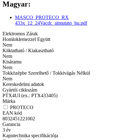
Magyar:
MASCO_PROTECO_RX
433x_12_24Vacdc_utmutato_hu.pdf
Elektromos Zárak
Homloklemezzel Együtt
Nem
Kiiktatható / Kiakasztható
Nem
Kisáramu
Nem
Tokközépbe Szerelhető / Tokkivágás Nélkül
Nem
Kereskedelmi adatok
Gyártói cikkszám
PTX4UI (ex.: PTX433405)
Márka
PROTECO
EAN kód
8032451221002
Garancia
3
év
Kaputechnika specifikációja