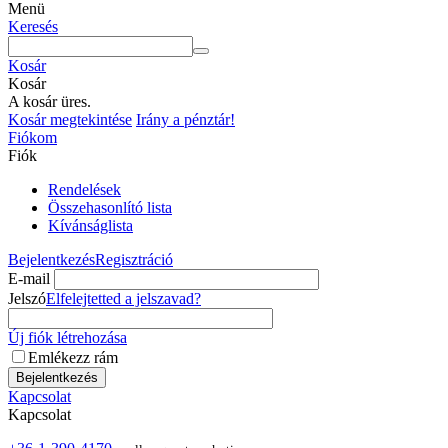
Menü
Keresés
Kosár
Kosár
A kosár üres.
Kosár megtekintése
Irány a pénztár!
Fiókom
Fiók
Rendelések
Összehasonlító lista
Kívánságlista
Bejelentkezés
Regisztráció
E-mail
Jelszó
Elfelejtetted a jelszavad?
Új fiók létrehozása
Emlékezz rám
Bejelentkezés
Kapcsolat
Kapcsolat