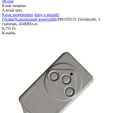
0
Kosár
Kosár tartalma:
A kosár üres.
Kosár megtekintése
Irány a pénztár!
Főoldal
/
Kapumozgató kiegészítők
/
PROTECO Távirányító, 3
csatornás, 434MHz-es
6,755
Ft
Kosárba