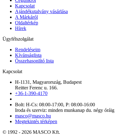
Cégünkről
Kapcsolat
Ajándékutalvány vásárlása
A Márkáról
Oldaltérkép
Hírek
Ügyfélszolgálat
Rendeléseim
Kívánságlista
Összehasonlító lista
Kapcsolat
H-1131, Magyarország, Budapest
Reitter Ferenc u. 166.
+36-1-390-4170
Bolt: H-Cs: 08:00-17:00, P: 08:00-16:00
Iroda és szerviz: minden munkanap du. négy óráig
masco@masco.hu
Megtekintés térképen
© 1992 - 2026 MASCO Kft.