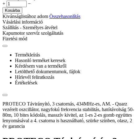
+
−
Kosárba
Kivánságlistához adom
Összehasonlítás
Vásárlási információ
Szállítás - Személyes átvétel
Kapumotor szervíz szolgáltatás
Fizetési mód
Termékleírás
Hasonló terméket keresek
Kérdésem van a termékről
Letölthető dokumentumok, fájlok
Hírlevél feliratkozás
Értékelések
PROTECO Távirányító, 3 csatornás, 434MHz-es, AM. - Quarz
vezérelt oszcillátor, nagyfokú frekvencia stabilitás, hatótávolság 50-
80m, 10 bites kódolás, masszív kivitel, az 1-es 2-es gomb együttes
lenyomásával a 4. csatorna is használható, szürke színben, olasz, 2
év garancia