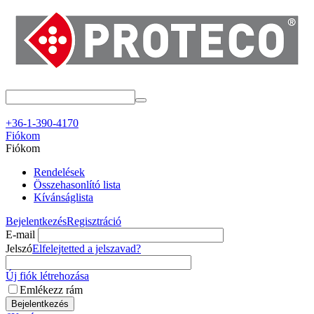
+36-1-390-4170
Fiókom
Fiókom
Rendelések
Összehasonlító lista
Kívánságlista
Bejelentkezés
Regisztráció
E-mail
Jelszó
Elfelejtetted a jelszavad?
Új fiók létrehozása
Emlékezz rám
Bejelentkezés