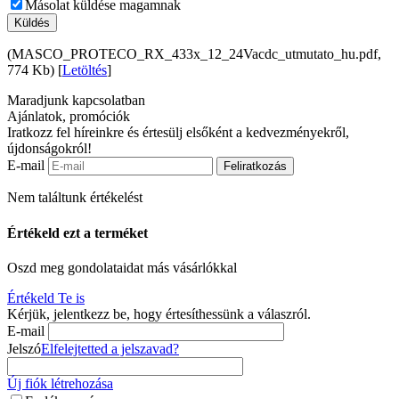
Másolat küldése magamnak
Küldés
(MASCO_PROTECO_RX_433x_12_24Vacdc_utmutato_hu.pdf,
774 Kb) [
Letöltés
]
Maradjunk kapcsolatban
Ajánlatok, promóciók
Iratkozz fel híreinkre és értesülj elsőként a kedvezményekről,
újdonságokról!
E-mail
Feliratkozás
Nem találtunk értékelést
Értékeld ezt a terméket
Oszd meg gondolataidat más vásárlókkal
Értékeld Te is
Kérjük, jelentkezz be, hogy értesíthessünk a válaszról.
E-mail
Jelszó
Elfelejtetted a jelszavad?
Új fiók létrehozása