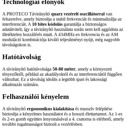
Technológiai előnyök
A PROTECO Távirányító
quarz vezérelt oszcillátorral
van
felszerelve, amely biztosítja a stabil frekvenciát és minimalizálja az
interferenciát. A
10 bites kódolás
garantálja a biztonságos
adatátvitelt, így a távirányító használata során nem kell aggódnia az
illetéktelen hozzáférés miatt. A 434MHz-es frekvencia és az AM
moduláció kombinációja kiváló teljesítményt nyújt, még nagyobb
távolságokon is.
Hatótávolság
A távirányító hatótávolsága
50-80 méter
, amely a környezeti
tényezőktől, például az akadályoktól és az interferenciától függően
változhat. Ez a távolság ideális a legtöbb ipari és lakossági
alkalmazás számára.
Felhasználói kényelem
A távirányító
ergonomikus kialakítása
és masszív felépítése
biztosítja a kényelmes használatot és a hosszú élettartamot. Az 1-es
és 2-es gomb együttes lenyomásával a 4. csatorna is elérhető, amely
további rugalmasságot biztosít a vezérlésben.