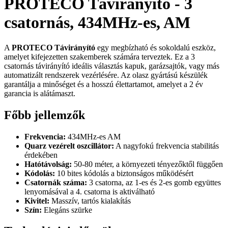
PROTECO Távirányító - 3
csatornás, 434MHz-es, AM
A
PROTECO Távirányító
egy megbízható és sokoldalú eszköz,
amelyet kifejezetten szakemberek számára terveztek. Ez a 3
csatornás távirányító ideális választás kapuk, garázsajtók, vagy más
automatizált rendszerek vezérlésére. Az olasz gyártású készülék
garantálja a minőséget és a hosszú élettartamot, amelyet a 2 év
garancia is alátámaszt.
Főbb jellemzők
Frekvencia:
434MHz-es AM
Quarz vezérelt oszcillátor:
A nagyfokú frekvencia stabilitás
érdekében
Hatótávolság:
50-80 méter, a környezeti tényezőktől függően
Kódolás:
10 bites kódolás a biztonságos működésért
Csatornák száma:
3 csatorna, az 1-es és 2-es gomb együttes
lenyomásával a 4. csatorna is aktiválható
Kivitel:
Masszív, tartós kialakítás
Szín:
Elegáns szürke