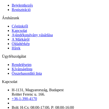
Bejelentkezés
Regisztráció
Áruházunk
Cégünkről
Kapcsolat
Ajándékutalvány vásárlása
A Márkáról
Oldaltérkép
Hírek
Ügyfélszolgálat
Rendeléseim
Kívánságlista
Összehasonlító lista
Kapcsolat
H-1131, Magyarország, Budapest
Reitter Ferenc u. 166.
+36-1-390-4170
Bolt: H-Cs: 08:00-17:00, P: 08:00-16:00