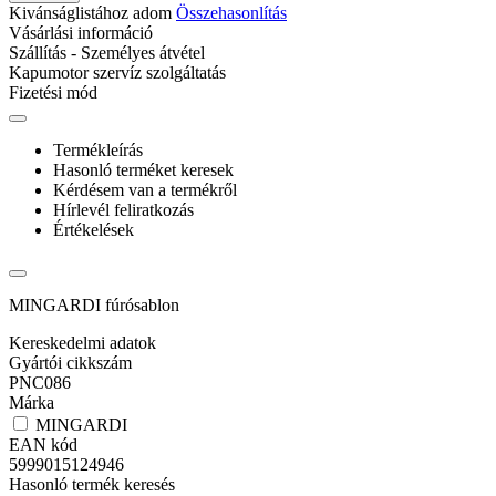
Kivánságlistához adom
Összehasonlítás
Vásárlási információ
Szállítás - Személyes átvétel
Kapumotor szervíz szolgáltatás
Fizetési mód
Termékleírás
Hasonló terméket keresek
Kérdésem van a termékről
Hírlevél feliratkozás
Értékelések
MINGARDI fúrósablon
Kereskedelmi adatok
Gyártói cikkszám
PNC086
Márka
MINGARDI
EAN kód
5999015124946
Hasonló termék keresés