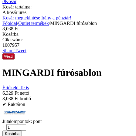
0
Kosár
Kosár tartalma:
A kosár üres.
Kosár megtekintése
Irány a pénztár!
Főoldal
/
Outlet termékek
/
MINGARDI fúrósablon
8,038
Ft
Kosárba
Cikkszám:
1007957
Share
Tweet
MINGARDI fúrósablon
Értékeld Te is
6,329 Ft nettó
8,038 Ft bruttó
✔ Raktáron
Jutalompontok:
pont
+
−
Kosárba