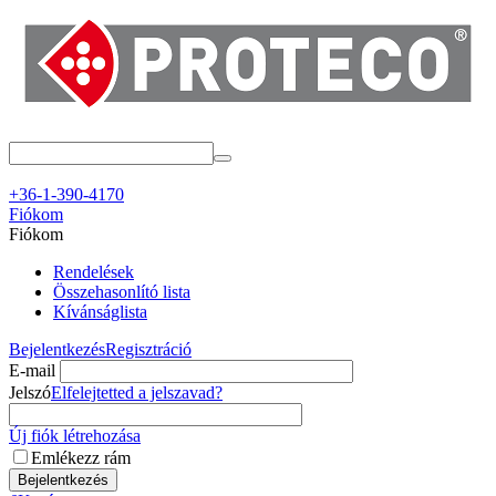
+36-1-390-4170
Fiókom
Fiókom
Rendelések
Összehasonlító lista
Kívánságlista
Bejelentkezés
Regisztráció
E-mail
Jelszó
Elfelejtetted a jelszavad?
Új fiók létrehozása
Emlékezz rám
Bejelentkezés