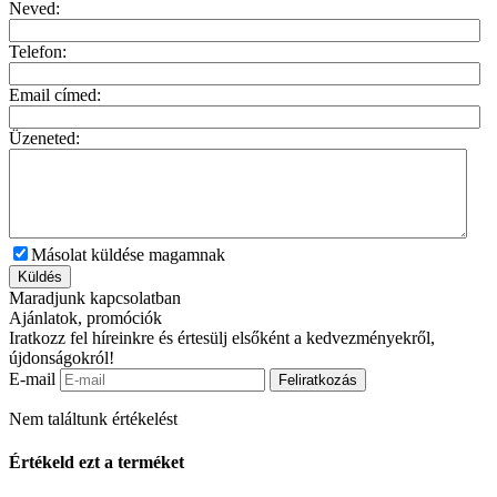
Neved:
Telefon:
Email címed:
Üzeneted:
Másolat küldése magamnak
Küldés
Maradjunk kapcsolatban
Ajánlatok, promóciók
Iratkozz fel híreinkre és értesülj elsőként a kedvezményekről,
újdonságokról!
E-mail
Feliratkozás
Nem találtunk értékelést
Értékeld ezt a terméket