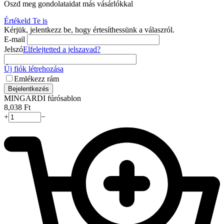
Oszd meg gondolataidat más vásárlókkal
Értékeld Te is
Kérjük, jelentkezz be, hogy értesíthessünk a válaszról.
E-mail
Jelszó
Elfelejtetted a jelszavad?
Új fiók létrehozása
Emlékezz rám
Bejelentkezés
MINGARDI fúrósablon
8,038
Ft
+
−