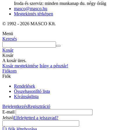
Iroda és szerviz: minden munkanap du. négy óráig
masco@masco.hu
Megtekintés térképen
© 1992 - 2026 MASCO Kft.
Menü
Keresés
Kosár
Kosár
A kosár üres.
Kosár megtekintése
Irány a pénztár!
Fiókom
Fiók
Rendelések
Összehasonlító lista
Kívánságlista
Bejelentkezés
Regisztráció
E-mail
Jelszó
Elfelejtetted a jelszavad?
Új fiók létrehozása