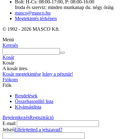
Bolt: H-Cs: 08:00-17:00, P: 08:00-16:00
Iroda és szerviz: minden munkanap du. négy óráig
masco@masco.hu
Megtekintés térképen
© 1992 - 2026 MASCO Kft.
Menü
Keresés
Kosár
Kosár
A kosár üres.
Kosár megtekintése
Irány a pénztár!
Fiókom
Fiók
Rendelések
Összehasonlító lista
Kívánságlista
Bejelentkezés
Regisztráció
E-mail
Jelszó
Elfelejtetted a jelszavad?