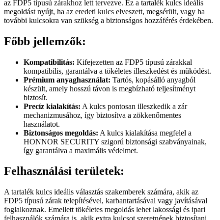
az FDP5 típusú zárakhoz lett tervezve. Ez a tartalék kulcs ideális
megoldást nyújt, ha az eredeti kulcs elveszett, megsérült, vagy ha
további kulcsokra van szükség a biztonságos hozzáférés érdekében.
Főbb jellemzők:
Kompatibilitás:
Kifejezetten az FDP5 típusú zárakkal
kompatibilis, garantálva a tökéletes illeszkedést és működést.
Prémium anyaghasználat:
Tartós, kopásálló anyagból
készült, amely hosszú távon is megbízható teljesítményt
biztosít.
Precíz kialakítás:
A kulcs pontosan illeszkedik a zár
mechanizmusához, így biztosítva a zökkenőmentes
használatot.
Biztonságos megoldás:
A kulcs kialakítása megfelel a
HONNOR SECURITY szigorú biztonsági szabványainak,
így garantálva a maximális védelmet.
Felhasználási területek:
A tartalék kulcs ideális választás szakemberek számára, akik az
FDP5 típusú zárak telepítésével, karbantartásával vagy javításával
foglalkoznak. Emellett tökéletes megoldás lehet lakossági és ipari
felhasználók számára is, akik extra kulcsot szeretnének biztosítani