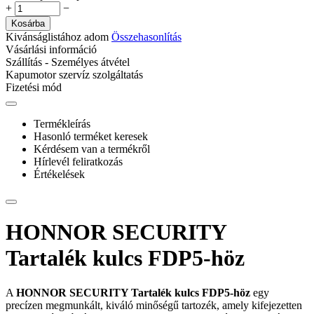
+
−
Kosárba
Kivánságlistához adom
Összehasonlítás
Vásárlási információ
Szállítás - Személyes átvétel
Kapumotor szervíz szolgáltatás
Fizetési mód
Termékleírás
Hasonló terméket keresek
Kérdésem van a termékről
Hírlevél feliratkozás
Értékelések
HONNOR SECURITY
Tartalék kulcs FDP5-höz
A
HONNOR SECURITY Tartalék kulcs FDP5-höz
egy
precízen megmunkált, kiváló minőségű tartozék, amely kifejezetten