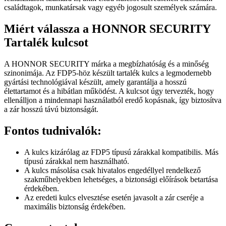
családtagok, munkatársak vagy egyéb jogosult személyek számára.
Miért válassza a HONNOR SECURITY
Tartalék kulcsot
A HONNOR SECURITY márka a megbízhatóság és a minőség
szinonimája. Az FDP5-höz készült tartalék kulcs a legmodernebb
gyártási technológiával készült, amely garantálja a hosszú
élettartamot és a hibátlan működést. A kulcsot úgy tervezték, hogy
ellenálljon a mindennapi használatból eredő kopásnak, így biztosítva
a zár hosszú távú biztonságát.
Fontos tudnivalók:
A kulcs kizárólag az FDP5 típusú zárakkal kompatibilis. Más
típusú zárakkal nem használható.
A kulcs másolása csak hivatalos engedéllyel rendelkező
szakműhelyekben lehetséges, a biztonsági előírások betartása
érdekében.
Az eredeti kulcs elvesztése esetén javasolt a zár cseréje a
maximális biztonság érdekében.