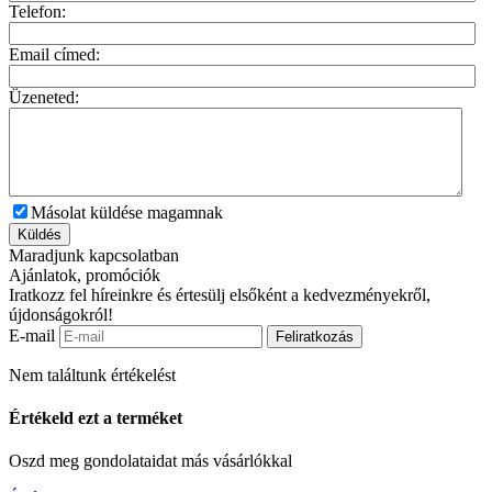
Telefon:
Email címed:
Üzeneted:
Másolat küldése magamnak
Küldés
Maradjunk kapcsolatban
Ajánlatok, promóciók
Iratkozz fel híreinkre és értesülj elsőként a kedvezményekről,
újdonságokról!
E-mail
Feliratkozás
Nem találtunk értékelést
Értékeld ezt a terméket
Oszd meg gondolataidat más vásárlókkal