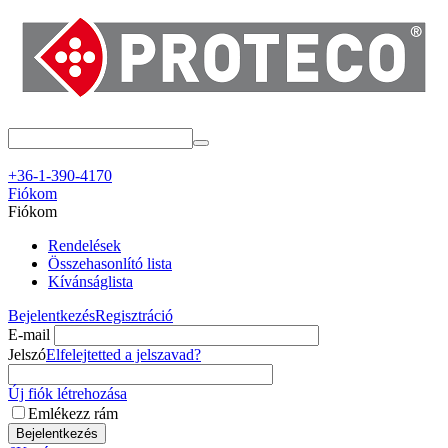
+36-1-390-4170
Fiókom
Fiókom
Rendelések
Összehasonlító lista
Kívánságlista
Bejelentkezés
Regisztráció
E-mail
Jelszó
Elfelejtetted a jelszavad?
Új fiók létrehozása
Emlékezz rám
Bejelentkezés