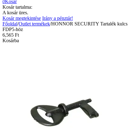
0
Kosár
Kosár tartalma:
A kosár üres.
Kosár megtekintése
Irány a pénztár!
Főoldal
/
Outlet termékek
/
HONNOR SECURITY Tartalék kulcs
FDP5-höz
6,565
Ft
Kosárba