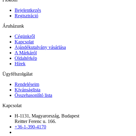
Bejelentkezés
Regisztráció
Áruházunk
Cégünkről
Kapcsolat
Ajándékutalvány vásárlása
A Márkáról
Oldaltérkép
Hírek
Ügyfélszolgálat
Rendeléseim
Kívánságlista
Összehasonlító lista
Kapcsolat
H-1131, Magyarország, Budapest
Reitter Ferenc u. 166.
+36-1-390-4170