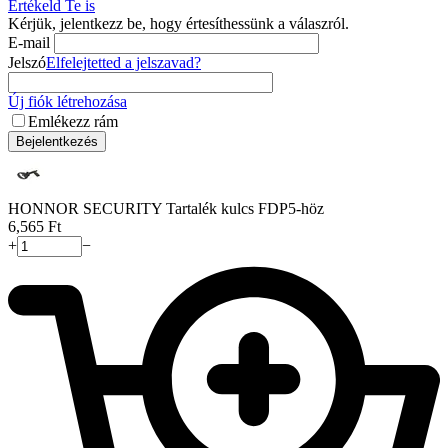
Értékeld Te is
Kérjük, jelentkezz be, hogy értesíthessünk a válaszról.
E-mail
Jelszó
Elfelejtetted a jelszavad?
Új fiók létrehozása
Emlékezz rám
Bejelentkezés
HONNOR SECURITY Tartalék kulcs FDP5-höz
6,565
Ft
+
−