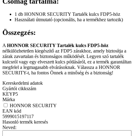
Csomag tartalma:
1 db HONNOR SECURITY Tartalék kulcs FDP5-höz
Használati útmutató (opcionális, ha a termékhez tartozik)
Összegzés:
A
HONNOR SECURITY Tartalék kulcs FDP5-höz
nélkülözhetetlen kiegészítő az FDP5 zárakhoz, amely biztosítja a
zárak zavartalan és biztonságos működését. Legyen szó tartalék
kulcsról vagy egy elveszett kulcs pótlásáról, ez a termék garantáltan
megfelel a legmagasabb elvárásoknak. Válassza a HONNOR
SECURITY-t, ha fontos Önnek a minőség és a biztonság!
Kereskedelmi adatok
Gyártói cikkszám
KEYP5
Márka
HONNOR SECURITY
EAN kód
5999015197117
Hasonló termék keresés
Neved: