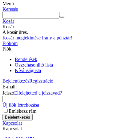
Menü
Keresés
Kosár
Kosár
A kosár üres.
Kosár megtekintése
Irány a pénztár!
Fiókom
Fiók
Rendelések
Összehasonlító lista
Kívánságlista
Bejelentkezés
Regisztráció
E-mail
Jelszó
Elfelejtetted a jelszavad?
Új fiók létrehozása
Emlékezz rám
Bejelentkezés
Kapcsolat
Kapcsolat