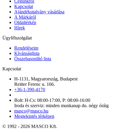
Cégünkről
Kapcsolat
Ajándékutalvány vásárlása
A Márkáról
Oldaltérkép
Hírek
Ügyfélszolgálat
Rendeléseim
Kívánságlista
Összehasonlító lista
Kapcsolat
H-1131, Magyarország, Budapest
Reitter Ferenc u. 166.
+36-1-390-4170
Bolt: H-Cs: 08:00-17:00, P: 08:00-16:00
Iroda és szerviz: minden munkanap du. négy óráig
masco@masco.hu
Megtekintés térképen
© 1992 - 2026 MASCO Kft.