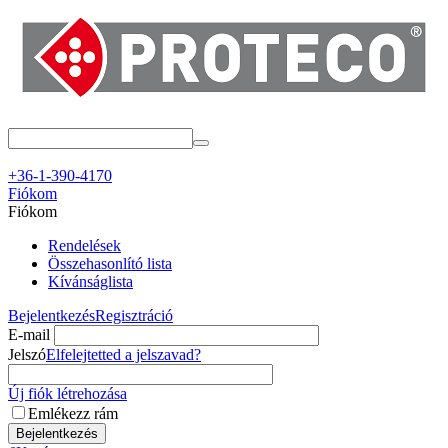
+36-1-390-4170
Fiókom
Fiókom
Rendelések
Összehasonlító lista
Kívánságlista
Bejelentkezés
Regisztráció
E-mail
Jelszó
Elfelejtetted a jelszavad?
Új fiók létrehozása
Emlékezz rám
Bejelentkezés