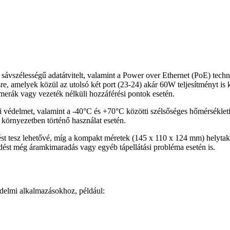
ávszélességű adatátvitelt, valamint a Power over Ethernet (PoE) techno
sre, amelyek közül az utolsó két port (23-24) akár 60W teljesítményt i
rák vagy vezeték nélküli hozzáférési pontok esetén.
leni védelmet, valamint a -40°C és +70°C közötti szélsőséges hőmérsékl
 környezetben történő használat esetén.
tést tesz lehetővé, míg a kompakt méretek (145 x 110 x 124 mm) helytak
st még áramkimaradás vagy egyéb tápellátási probléma esetén is.
edelmi alkalmazásokhoz, például: