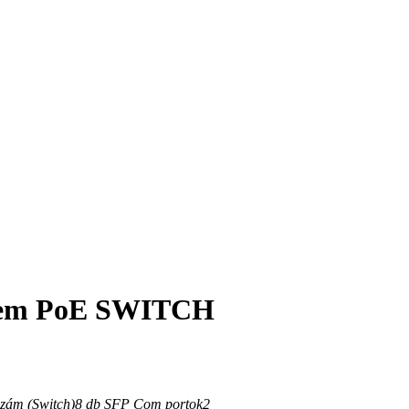
s nem PoE SWITCH
zám (Switch)
8
db
SFP Com portok
2