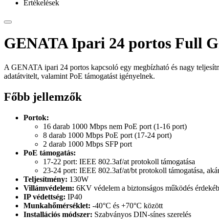
Értékelések
GENATA Ipari 24 portos Full Gi
A GENATA ipari 24 portos kapcsoló egy megbízható és nagy teljesítmén
adatátvitelt, valamint PoE támogatást igényelnek.
Főbb jellemzők
Portok:
16 darab 1000 Mbps nem PoE port (1-16 port)
8 darab 1000 Mbps PoE port (17-24 port)
2 darab 1000 Mbps SFP port
PoE támogatás:
17-22 port: IEEE 802.3af/at protokoll támogatása
23-24 port: IEEE 802.3af/at/bt protokoll támogatása, aká
Teljesítmény:
130W
Villámvédelem:
6KV védelem a biztonságos működés érdeké
IP védettség:
IP40
Munkahőmérséklet:
-40°C és +70°C között
Installációs módszer:
Szabványos DIN-sínes szerelés