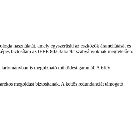
lógia használatát, amely egyszerűsíti az eszközök áramellátását és
s képes biztosítani az IEEE 802.3af/at/bt szabványoknak megfelelően.
eti tartományban is megbízható működést garantál. A 6KV
arékos megoldást biztosítanak. A kettős redundanciát támogató