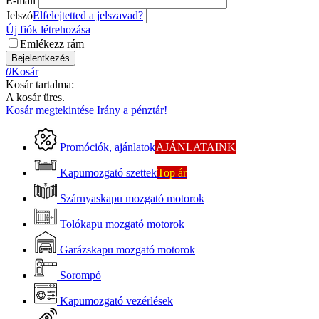
E-mail
Jelszó
Elfelejtetted a jelszavad?
Új fiók létrehozása
Emlékezz rám
Bejelentkezés
0
Kosár
Kosár tartalma:
A kosár üres.
Kosár megtekintése
Irány a pénztár!
Promóciók, ajánlatok
AJÁNLATAINK
Kapumozgató szettek
Top ár
Szárnyaskapu mozgató motorok
Tolókapu mozgató motorok
Garázskapu mozgató motorok
Sorompó
Kapumozgató vezérlések