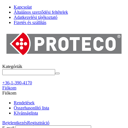
Kapcsolat
Általános szerződési feltételek
Adatkezelési tájékoztató
Fizetés és szállítás
Kategóriák
+36-1-390-4170
Fiókom
Fiókom
Rendelések
Összehasonlító lista
Kívánságlista
Bejelentkezés
Regisztráció