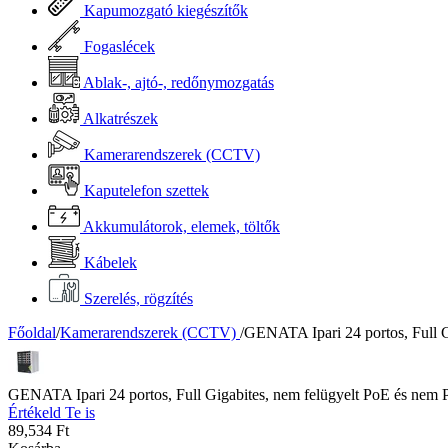
Kapumozgató kiegészítők
Fogaslécek
Ablak-, ajtó-, redőnymozgatás
Alkatrészek
Kamerarendszerek (CCTV)
Kaputelefon szettek
Akkumulátorok, elemek, töltők
Kábelek
Szerelés, rögzítés
Főoldal
/
Kamerarendszerek (CCTV)
/
GENATA Ipari 24 portos, Full 
GENATA Ipari 24 portos, Full Gigabites, nem felügyelt PoE és n
Értékeld Te is
89,534
Ft