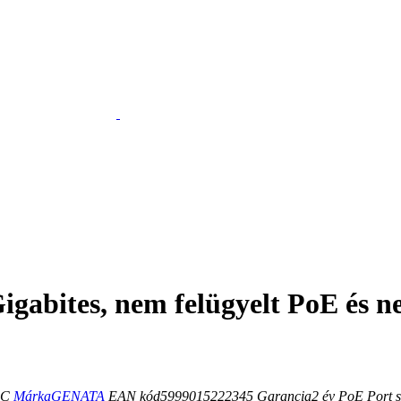
Gigabites, nem felügyelt PoE é
AC
Márka
GENATA
EAN kód
5999015222345
Garancia
2
év
PoE Port s