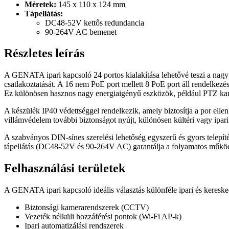
Méretek:
145 x 110 x 124 mm
Tápellátás:
DC48-52V kettős redundancia
90-264V AC bemenet
Részletes leírás
A GENATA ipari kapcsoló 24 portos kialakítása lehetővé teszi a nagy s
csatlakoztatását. A 16 nem PoE port mellett 8 PoE port áll rendelkezé
Ez különösen hasznos nagy energiaigényű eszközök, például PTZ kame
A készülék IP40 védettséggel rendelkezik, amely biztosítja a por el
villámvédelem további biztonságot nyújt, különösen kültéri vagy ipari
A szabványos DIN-sínes szerelési lehetőség egyszerű és gyors telepí
tápellátás (DC48-52V és 90-264V AC) garantálja a folyamatos működé
Felhasználási területek
A GENATA ipari kapcsoló ideális választás különféle ipari és keresk
Biztonsági kamerarendszerek (CCTV)
Vezeték nélküli hozzáférési pontok (Wi-Fi AP-k)
Ipari automatizálási rendszerek