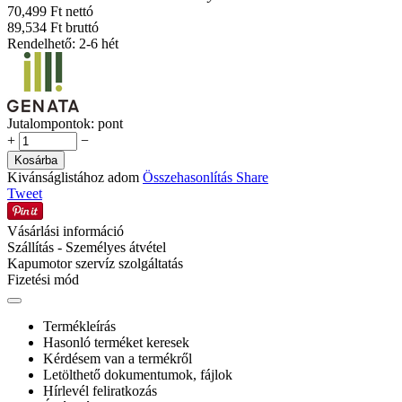
70,499 Ft nettó
89,534 Ft bruttó
Rendelhető: 2-6 hét
Jutalompontok:
pont
+
−
Kosárba
Kivánságlistához adom
Összehasonlítás
Share
Tweet
Vásárlási információ
Szállítás - Személyes átvétel
Kapumotor szervíz szolgáltatás
Fizetési mód
Termékleírás
Hasonló terméket keresek
Kérdésem van a termékről
Letölthető dokumentumok, fájlok
Hírlevél feliratkozás