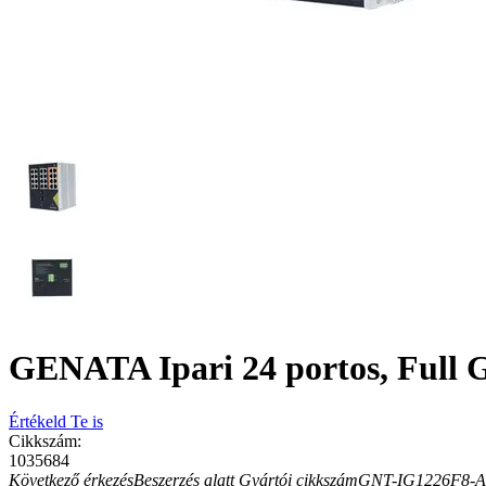
GENATA Ipari 24 portos, Full 
Értékeld Te is
Cikkszám:
1035684
Következő érkezés
Beszerzés alatt
Gyártói cikkszám
GNT-IG1226F8-