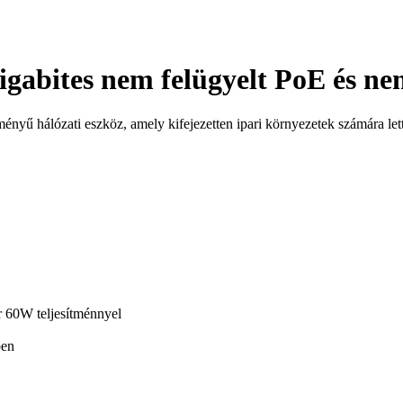
gabites nem felügyelt PoE és n
yű hálózati eszköz, amely kifejezetten ipari környezetek számára lett 
r 60W teljesítménnyel
ben