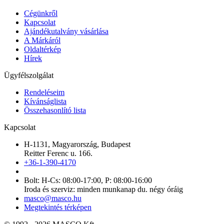
Cégünkről
Kapcsolat
Ajándékutalvány vásárlása
A Márkáról
Oldaltérkép
Hírek
Ügyfélszolgálat
Rendeléseim
Kívánságlista
Összehasonlító lista
Kapcsolat
H-1131, Magyarország, Budapest
Reitter Ferenc u. 166.
+36-1-390-4170
Bolt: H-Cs: 08:00-17:00, P: 08:00-16:00
Iroda és szerviz: minden munkanap du. négy óráig
masco@masco.hu
Megtekintés térképen