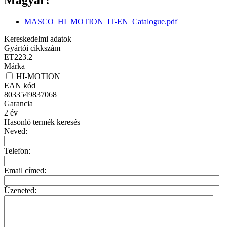
MASCO_HI_MOTION_IT-EN_Catalogue.pdf
Kereskedelmi adatok
Gyártói cikkszám
ET223.2
Márka
HI-MOTION
EAN kód
8033549837068
Garancia
2
év
Hasonló termék keresés
Neved:
Telefon:
Email címed:
Üzeneted: