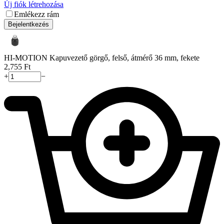
Új fiók létrehozása
Emlékezz rám
Bejelentkezés
HI-MOTION Kapuvezető görgő, felső, átmérő 36 mm, fekete
2,755
Ft
+
−