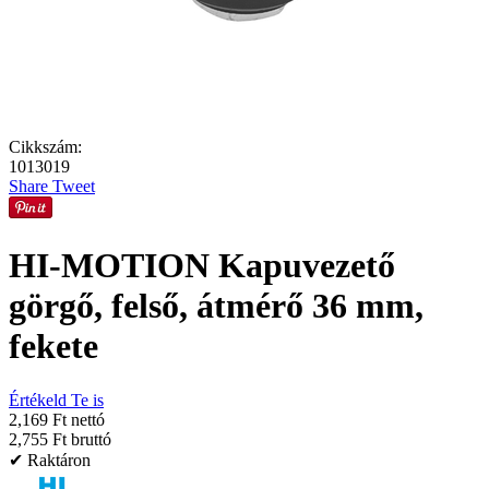
Cikkszám:
1013019
Share
Tweet
HI-MOTION Kapuvezető
görgő, felső, átmérő 36 mm,
fekete
Értékeld Te is
2,169 Ft nettó
2,755 Ft bruttó
✔ Raktáron