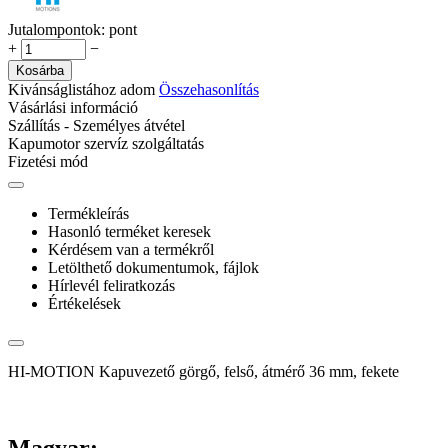
Jutalompontok:
pont
+
−
Kosárba
Kivánságlistához adom
Összehasonlítás
Vásárlási információ
Szállítás - Személyes átvétel
Kapumotor szervíz szolgáltatás
Fizetési mód
Termékleírás
Hasonló terméket keresek
Kérdésem van a termékről
Letölthető dokumentumok, fájlok
Hírlevél feliratkozás
Értékelések
HI-MOTION Kapuvezető görgő, felső, átmérő 36 mm, fekete
Magyar: