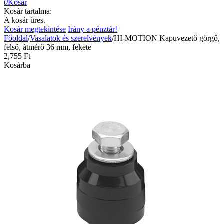
0
Kosár
Kosár tartalma:
A kosár üres.
Kosár megtekintése
Irány a pénztár!
Főoldal
/
Vasalatok és szerelvények
/
HI-MOTION Kapuvezető görgő,
felső, átmérő 36 mm, fekete
2,755
Ft
Kosárba