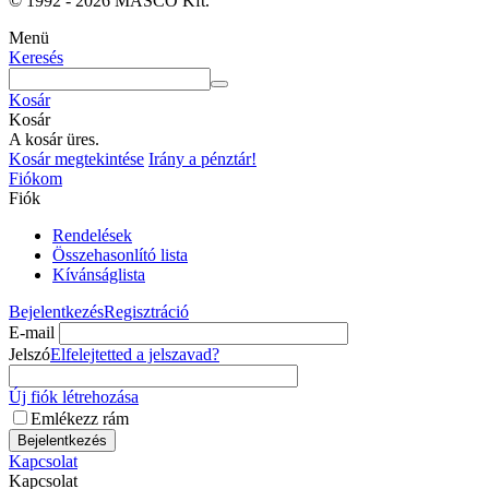
© 1992 - 2026 MASCO Kft.
Menü
Keresés
Kosár
Kosár
A kosár üres.
Kosár megtekintése
Irány a pénztár!
Fiókom
Fiók
Rendelések
Összehasonlító lista
Kívánságlista
Bejelentkezés
Regisztráció
E-mail
Jelszó
Elfelejtetted a jelszavad?
Új fiók létrehozása
Emlékezz rám
Bejelentkezés
Kapcsolat
Kapcsolat