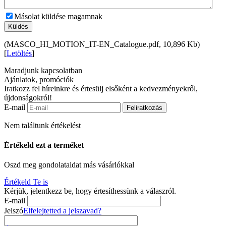
Másolat küldése magamnak
Küldés
(MASCO_HI_MOTION_IT-EN_Catalogue.pdf, 10,896 Kb)
[
Letöltés
]
Maradjunk kapcsolatban
Ajánlatok, promóciók
Iratkozz fel híreinkre és értesülj elsőként a kedvezményekről,
újdonságokról!
E-mail
Feliratkozás
Nem találtunk értékelést
Értékeld ezt a terméket
Oszd meg gondolataidat más vásárlókkal
Értékeld Te is
Kérjük, jelentkezz be, hogy értesíthessünk a válaszról.
E-mail
Jelszó
Elfelejtetted a jelszavad?