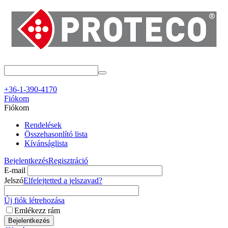
+36-1-390-4170
Fiókom
Fiókom
Rendelések
Összehasonlító lista
Kívánságlista
Bejelentkezés
Regisztráció
E-mail
Jelszó
Elfelejtetted a jelszavad?
Új fiók létrehozása
Emlékezz rám
Bejelentkezés