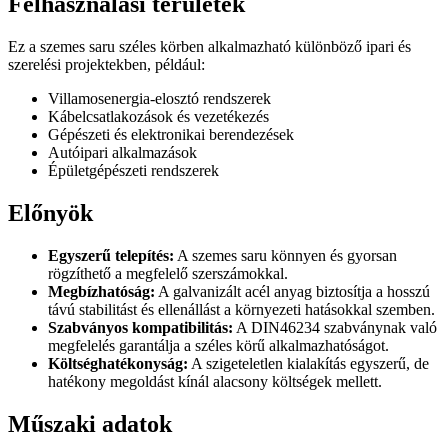
Felhasználási területek
Ez a szemes saru széles körben alkalmazható különböző ipari és
szerelési projektekben, például:
Villamosenergia-elosztó rendszerek
Kábelcsatlakozások és vezetékezés
Gépészeti és elektronikai berendezések
Autóipari alkalmazások
Épületgépészeti rendszerek
Előnyök
Egyszerű telepítés:
A szemes saru könnyen és gyorsan
rögzíthető a megfelelő szerszámokkal.
Megbízhatóság:
A galvanizált acél anyag biztosítja a hosszú
távú stabilitást és ellenállást a környezeti hatásokkal szemben.
Szabványos kompatibilitás:
A DIN46234 szabványnak való
megfelelés garantálja a széles körű alkalmazhatóságot.
Költséghatékonyság:
A szigeteletlen kialakítás egyszerű, de
hatékony megoldást kínál alacsony költségek mellett.
Műszaki adatok