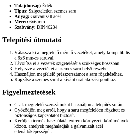
Tulajdonság:
Érték
Típus:
Szigeteletlen szemes saru
Anyag:
Galvanizált acél
Méret:
6x6 mm
Szabvány:
DIN46234
Telepítési útmutató
Válassza ki a megfelelő méretű vezetéket, amely kompatibilis
a 6x6 mm-es saruval.
Távolítsa el a vezeték szigetelését a szükséges hosszban.
Helyezze a vezetéket a szemes saru belső részébe.
Használjon megfelelő présszerszámot a saru rögzítéséhez.
Rögzítse a szemes sarut a kívánt csatlakozási ponthoz.
Figyelmeztetések
Csak megfelelő szerszámokat használjon a telepítés során.
Győződjön meg arról, hogy a saru megfelelően rögzített és
biztonságos kapcsolatot biztosít.
Kerülje a termék használatát extrém környezeti körülmények
között, amelyek meghaladják a galvanizált acél
ellenállóképességét.