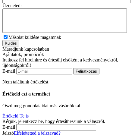
Üzeneted:
Másolat küldése magamnak
Küldés
Maradjunk kapcsolatban
Ajánlatok, promóciók
Iratkozz fel híreinkre és értesülj elsőként a kedvezményekről,
újdonságokról!
E-mail
Feliratkozás
Nem találtunk értékelést
Értékeld ezt a terméket
Oszd meg gondolataidat más vásárlókkal
Értékeld Te is
Kérjük, jelentkezz be, hogy értesíthessünk a válaszról.
E-mail
Jelszó
Elfelejtetted a jelszavad?