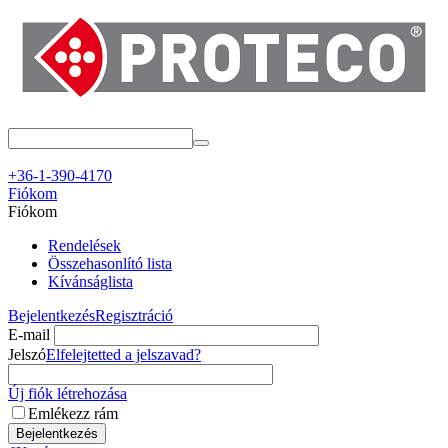
+36-1-390-4170
Fiókom
Fiókom
Rendelések
Összehasonlító lista
Kívánságlista
Bejelentkezés
Regisztráció
E-mail
Jelszó
Elfelejtetted a jelszavad?
Új fiók létrehozása
Emlékezz rám
Bejelentkezés