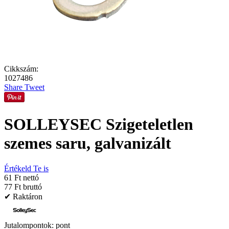
Cikkszám:
1027486
Share
Tweet
SOLLEYSEC Szigeteletlen
szemes saru, galvanizált
Értékeld Te is
61 Ft nettó
77 Ft bruttó
✔ Raktáron
Jutalompontok:
pont