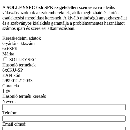
A
SOLLEYSEC 6x6 SFK szigeteletlen szemes saru
ideális
választás azoknak a szakembereknek, akik megbízható és tartós
csatlakozási megoldást keresnek. A kiváló minőségű anyaghasználat
és a szabványos kialakítás garantálja a problémamentes használatot
számos ipari és szerelési alkalmazásban.
Kereskedelmi adatok
Gyártói cikkszám
6x6SFK
Márka
SOLLEYSEC
Hasonló termékek
6x6KU-SP
EAN kód
5999015215033
Garancia
1
év
Hasonló termék keresés
Neved:
Telefon:
Email címed: