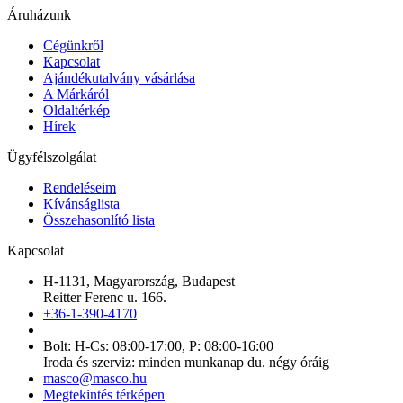
Áruházunk
Cégünkről
Kapcsolat
Ajándékutalvány vásárlása
A Márkáról
Oldaltérkép
Hírek
Ügyfélszolgálat
Rendeléseim
Kívánságlista
Összehasonlító lista
Kapcsolat
H-1131, Magyarország, Budapest
Reitter Ferenc u. 166.
+36-1-390-4170
Bolt: H-Cs: 08:00-17:00, P: 08:00-16:00
Iroda és szerviz: minden munkanap du. négy óráig
masco@masco.hu
Megtekintés térképen