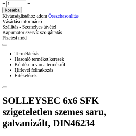
+
−
Kosárba
Kivánságlistához adom
Összehasonlítás
Vásárlási információ
Szállítás - Személyes átvétel
Kapumotor szervíz szolgáltatás
Fizetési mód
Termékleírás
Hasonló terméket keresek
Kérdésem van a termékről
Hírlevél feliratkozás
Értékelések
SOLLEYSEC 6x6 SFK
szigeteletlen szemes saru,
galvanizált, DIN46234