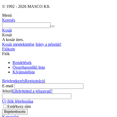
© 1992 - 2026 MASCO Kft.
Menü
Keresés
Kosár
Kosár
A kosár üres.
Kosár megtekintése
Irány a pénztár!
Fiókom
Fiók
Rendelések
Összehasonlító lista
Kívánságlista
Bejelentkezés
Regisztráció
E-mail
Jelszó
Elfelejtetted a jelszavad?
Új fiók létrehozása
Emlékezz rám
Bejelentkezés
Kapcsolat