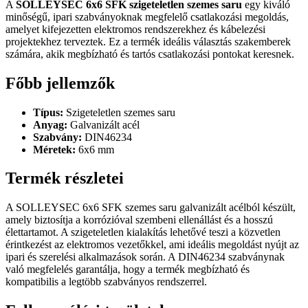
A
SOLLEYSEC 6x6 SFK szigeteletlen szemes saru
egy kiváló
minőségű, ipari szabványoknak megfelelő csatlakozási megoldás,
amelyet kifejezetten elektromos rendszerekhez és kábelezési
projektekhez terveztek. Ez a termék ideális választás szakemberek
számára, akik megbízható és tartós csatlakozási pontokat keresnek.
Főbb jellemzők
Típus:
Szigeteletlen szemes saru
Anyag:
Galvanizált acél
Szabvány:
DIN46234
Méretek:
6x6 mm
Termék részletei
A SOLLEYSEC 6x6 SFK szemes saru galvanizált acélból készült,
amely biztosítja a korrózióval szembeni ellenállást és a hosszú
élettartamot. A szigeteletlen kialakítás lehetővé teszi a közvetlen
érintkezést az elektromos vezetőkkel, ami ideális megoldást nyújt az
ipari és szerelési alkalmazások során. A DIN46234 szabványnak
való megfelelés garantálja, hogy a termék megbízható és
kompatibilis a legtöbb szabványos rendszerrel.