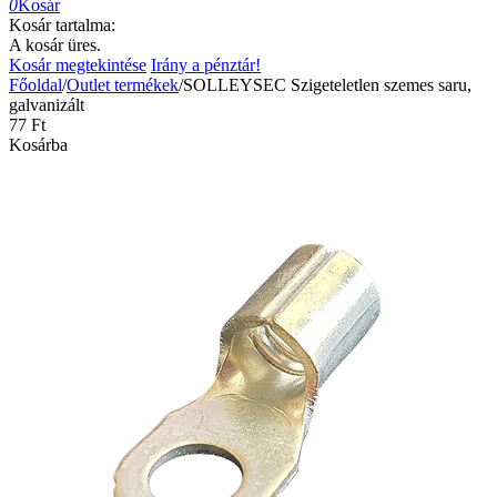
0
Kosár
Kosár tartalma:
A kosár üres.
Kosár megtekintése
Irány a pénztár!
Főoldal
/
Outlet termékek
/
SOLLEYSEC Szigeteletlen szemes saru,
galvanizált
‍77‍
Ft
Kosárba