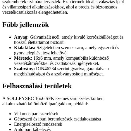
szakemberek számára terveztek. Ez a termék ideális választás ipari
és villamosipari alkalmazásokhoz, ahol a precíz és biztonságos
vezetékcsatlakozás elengedhetetlen.
Főbb jellemzők
Anyag:
Galvanizált acél, amely kiváló korrózióállóságot és
hosszú élettartamot biztosít.
Kialakítás:
Szigeteletlen szemes saru, amely egyszerű és
gyors telepítést tesz lehetővé.
Méretek:
16x6 mm, amely kompatibilis különböző
vezetékátmérőkkel és csatlakozási igényekkel.
Szabvány:
DIN46234 szerint gyártva, garantálva a
megbízhatóságot és a szabványosított minőséget.
Felhasználási területek
A SOLLEYSEC 16x6 SFK szemes saru széles körben
alkalmazható különböző iparágakban, például:
Villamosipari szerelések
Gépészeti és ipari berendezések csatlakoztatása
Energiaelosztó rendszerek
Autóipari kábelezés