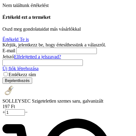
Nem találtunk értékelést
Értékeld ezt a terméket
Oszd meg gondolataidat más vásárlókkal
Értékeld Te is
Kérjük, jelentkezz be, hogy értesíthessünk a válaszról.
E-mail
Jelszó
Elfelejtetted a jelszavad?
Új fiók létrehozása
Emlékezz rám
Bejelentkezés
SOLLEYSEC Szigeteletlen szemes saru, galvanizált
‍197‍
Ft
+
−