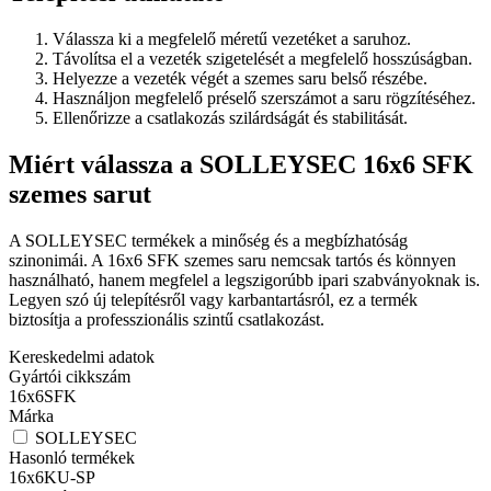
Válassza ki a megfelelő méretű vezetéket a saruhoz.
Távolítsa el a vezeték szigetelését a megfelelő hosszúságban.
Helyezze a vezeték végét a szemes saru belső részébe.
Használjon megfelelő préselő szerszámot a saru rögzítéséhez.
Ellenőrizze a csatlakozás szilárdságát és stabilitását.
Miért válassza a SOLLEYSEC 16x6 SFK
szemes sarut
A SOLLEYSEC termékek a minőség és a megbízhatóság
szinonimái. A 16x6 SFK szemes saru nemcsak tartós és könnyen
használható, hanem megfelel a legszigorúbb ipari szabványoknak is.
Legyen szó új telepítésről vagy karbantartásról, ez a termék
biztosítja a professzionális szintű csatlakozást.
Kereskedelmi adatok
Gyártói cikkszám
16x6SFK
Márka
SOLLEYSEC
Hasonló termékek
16x6KU-SP