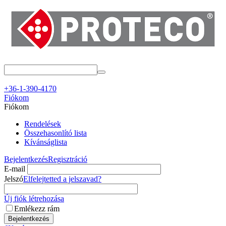
+36-1-390-4170
Fiókom
Fiókom
Rendelések
Összehasonlító lista
Kívánságlista
Bejelentkezés
Regisztráció
E-mail
Jelszó
Elfelejtetted a jelszavad?
Új fiók létrehozása
Emlékezz rám
Bejelentkezés