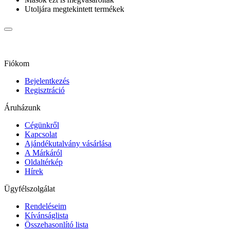
Utoljára megtekintett termékek
Fiókom
Bejelentkezés
Regisztráció
Áruházunk
Cégünkről
Kapcsolat
Ajándékutalvány vásárlása
A Márkáról
Oldaltérkép
Hírek
Ügyfélszolgálat
Rendeléseim
Kívánságlista
Összehasonlító lista