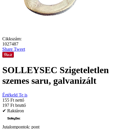
Cikkszám:
1027487
Share
Tweet
SOLLEYSEC Szigeteletlen
szemes saru, galvanizált
Értékeld Te is
155 Ft nettó
197 Ft bruttó
✔ Raktáron
Jutalompontok:
pont