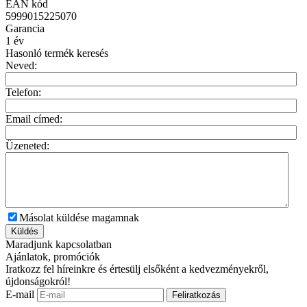
EAN kód
5999015225070
Garancia
1
év
Hasonló termék keresés
Neved:
Telefon:
Email címed:
Üzeneted:
Másolat küldése magamnak
Küldés
Maradjunk kapcsolatban
Ajánlatok, promóciók
Iratkozz fel híreinkre és értesülj elsőként a kedvezményekről,
újdonságokról!
E-mail
Feliratkozás