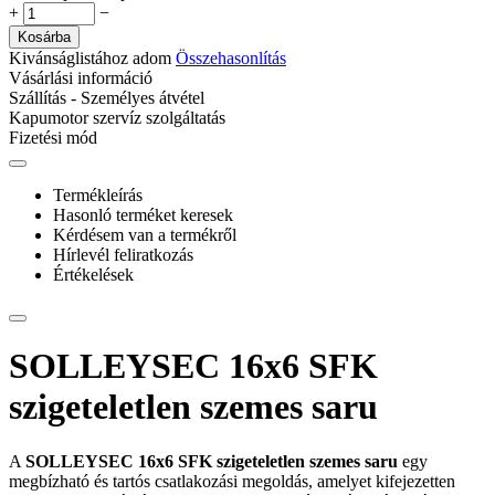
+
−
Kosárba
Kivánságlistához adom
Összehasonlítás
Vásárlási információ
Szállítás - Személyes átvétel
Kapumotor szervíz szolgáltatás
Fizetési mód
Termékleírás
Hasonló terméket keresek
Kérdésem van a termékről
Hírlevél feliratkozás
Értékelések
SOLLEYSEC 16x6 SFK
szigeteletlen szemes saru
A
SOLLEYSEC 16x6 SFK szigeteletlen szemes saru
egy
megbízható és tartós csatlakozási megoldás, amelyet kifejezetten