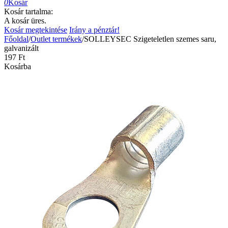
0
Kosár
Kosár tartalma:
A kosár üres.
Kosár megtekintése
Irány a pénztár!
Főoldal
/
Outlet termékek
/
SOLLEYSEC Szigeteletlen szemes saru,
galvanizált
‍197‍
Ft
Kosárba