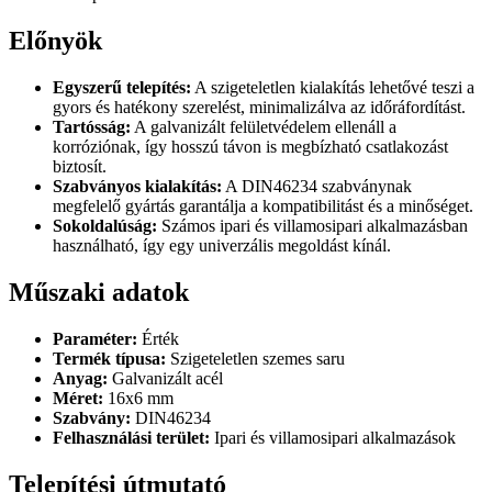
Előnyök
Egyszerű telepítés:
A szigeteletlen kialakítás lehetővé teszi a
gyors és hatékony szerelést, minimalizálva az időráfordítást.
Tartósság:
A galvanizált felületvédelem ellenáll a
korróziónak, így hosszú távon is megbízható csatlakozást
biztosít.
Szabványos kialakítás:
A DIN46234 szabványnak
megfelelő gyártás garantálja a kompatibilitást és a minőséget.
Sokoldalúság:
Számos ipari és villamosipari alkalmazásban
használható, így egy univerzális megoldást kínál.
Műszaki adatok
Paraméter:
Érték
Termék típusa:
Szigeteletlen szemes saru
Anyag:
Galvanizált acél
Méret:
16x6 mm
Szabvány:
DIN46234
Felhasználási terület:
Ipari és villamosipari alkalmazások
Telepítési útmutató